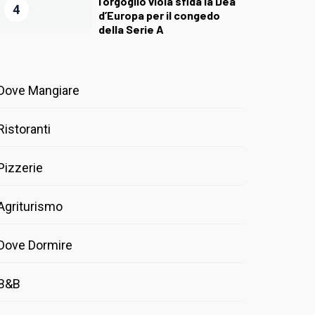
l’orgoglio viola sfida la Dea
4
d’Europa per il congedo
della Serie A
Dove Mangiare
Ristoranti
Pizzerie
Agriturismo
Dove Dormire
B&B