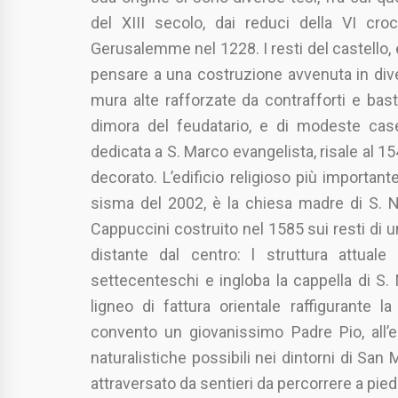
del XIII secolo, dai reduci della VI croc
Gerusalemme nel 1228. I resti del castello, e
pensare a una costruzione avvenuta in divers
mura alte rafforzate da contrafforti e bastio
dimora del feudatario, e di modeste case 
dedicata a S. Marco evangelista, risale al 1
decorato. L’edificio religioso più important
sisma del 2002, è la chiesa madre di S. Ni
Cappuccini costruito nel 1585 sui resti di 
distante dal centro: l struttura attuale 
settecenteschi e ingloba la cappella di S.
ligneo di fattura orientale raffigurante
convento un giovanissimo Padre Pio, all’e
naturalistiche possibili nei dintorni di San 
attraversato da sentieri da percorrere a piedi