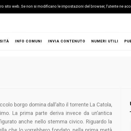
stro sito web. Se non si modificano le impostazioni del browser, l'utente ne acc
SITÀ
INFO COMUNI
INVIA CONTENUTO
NUMERI UTILI
PU
colo borgo domina dall’alto il torrente La Catola,
imo. La prima parte deriva invece da un’antica
ffigurato anche nello stemma civico. Riguardo la
uella che lo vorrebbero fondato, nella prima metà