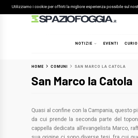
Skip
Utilizziamo i cookie per offrirti la migliore esperienza possibile sul no
to
content
Spazio Foggia
Foggia News Calcio Eventi e Attività nella Capitanata
NOTIZIE
EVENTI
CURIO
HOME
COMUNI
SAN MARCO LA CATOLA
San Marco la Catola
Quasi al confine con la Campania, questo pic
da cui prende la seconda parte del topon
cappella dedicata all’evangelista Marco, ra
sua origine ci sono diverse tesi, fra cui q