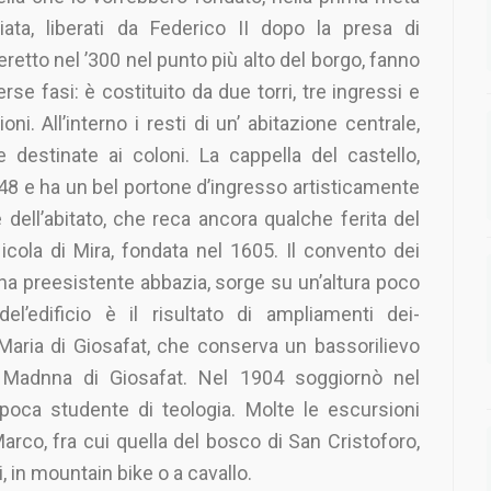
iata, liberati da Federico II dopo la presa di
retto nel ’300 nel punto più alto del borgo, fanno
e fasi: è costituito da due torri, tre ingressi e
ni. All’interno i resti di un’ abitazione centrale,
destinate ai coloni. La cappella del castello,
548 e ha un bel portone d’ingresso artisticamente
e dell’abitato, che reca ancora qualche ferita del
cola di Mira, fondata nel 1605. Il convento dei
una preesistente abbazia, sorge su un’altura poco
del’edificio è il risultato di ampliamenti dei-
 Maria di Giosafat, che conserva un bassorilievo
 la Madnna di Giosafat. Nel 1904 soggiornò nel
poca studente di teologia. Molte le escursioni
Marco, fra cui quella del bosco di San Cristoforo,
, in mountain bike o a cavallo.