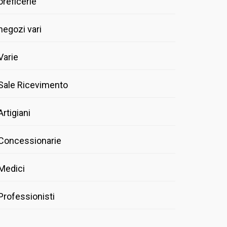
oreficerie
negozi vari
Varie
Sale Ricevimento
Artigiani
Concessionarie
Medici
Professionisti