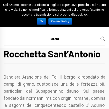
Skip
Utilizziamo i cookie per offrirti la migliore esperienza possibile sul nostro
to
sito web. Se non si modificano le impostazioni del browser, l'utente ne
accetta la trasmissione sul proprio dispositivo.
content
Spazio Foggia
Foggia News Calcio Eventi e Attività nella Capitanata
Ok
Cookie Policy
MENU
Rocchetta Sant’Antonio
Bandiera Arancione del Tci, il borgo, circondato da
campi di grano, custodisce una delle fortezza più
particolari del Subappennino dauno. Sul paese,
fondato dai normanni ma con origini romane , domina
la sagoma del cinquecentesco castello D’ Aquino,