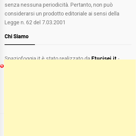
senza nessuna periodicità. Pertanto, non può
considerarsi un prodotto editoriale ai sensi della
Legge n. 62 del 7.03.2001
Chi Siamo
Spaziofoggia.it è stato realizzato da
Etucisei.it
-
Sebastiano Capozzi.
Se vuoi collaborare con Spaziofoggia invia il tuo
curriculum a :
spaziofoggia@gmail.com
COPYRIGHT ALL RIGHTS RESERVED
|
THEME:
BLOG PRIME
BY
THEMEINWP
.