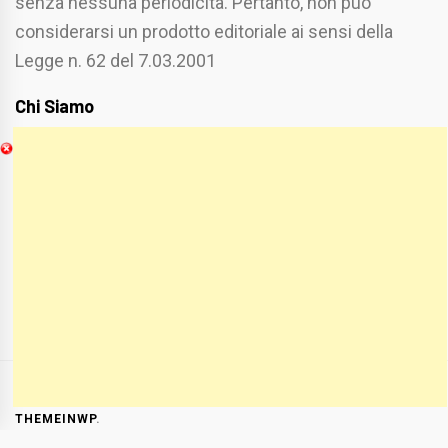
senza nessuna periodicità. Pertanto, non può
considerarsi un prodotto editoriale ai sensi della
Legge n. 62 del 7.03.2001
Chi Siamo
Spaziofoggia.it è stato realizzato da
Etucisei.it
-
Sebastiano Capozzi.
Se vuoi collaborare con Spaziofoggia invia il tuo
curriculum a :
spaziofoggia@gmail.com
COPYRIGHT ALL RIGHTS RESERVED
|
THEME:
BLOG PRIME
BY
THEMEINWP
.