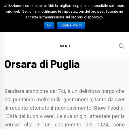
Skip
Utilizziamo i cookie per offrirti la migliore esperienza possibile sul nostro
to
sito web. Se non si modificano le impostazioni del browser, l'utente ne
accetta la trasmissione sul proprio dispositivo.
content
Spazio Foggia
Foggia News Calcio Eventi e Attività nella Capitanata
Ok
Cookie Policy
MENU
Orsara di Puglia
Bandiera arancione del Tci, è un delizioso borgo che
sta puntando molto sulla gastronomia, tanto da aver
di recente ottenuto il riconoscimento Show Food di
“Città del buon vivere’. Le sue origini, attestate per la
primav olta in un documento del 1024, sono