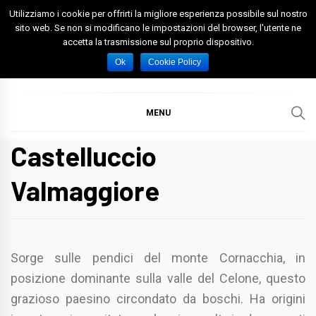
Skip
Utilizziamo i cookie per offrirti la migliore esperienza possibile sul nostro
to
sito web. Se non si modificano le impostazioni del browser, l'utente ne
accetta la trasmissione sul proprio dispositivo.
content
Spazio Foggia
Foggia News Calcio Eventi e Attività nella Capitanata
Ok
Cookie Policy
MENU
Castelluccio
Valmaggiore
Sorge sulle pendici del monte Cornacchia, in
posizione dominante sulla valle del Celone, questo
grazioso paesino circondato da boschi. Ha origini