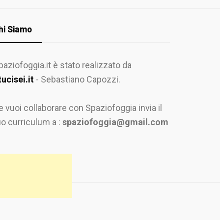
hi Siamo
paziofoggia.it è stato realizzato da
tucisei.it
- Sebastiano Capozzi.
e vuoi collaborare con Spaziofoggia invia il
uo curriculum a :
spaziofoggia@gmail.com