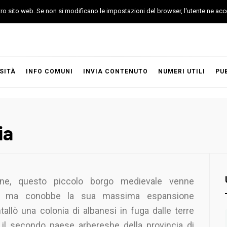
stro sito web. Se non si modificano le impostazioni del browser, l'utente ne acc
SITÀ
INFO COMUNI
INVIA CONTENUTO
NUMERI UTILI
PU
ia
ne, questo piccolo borgo medievale venne
00, ma conobbe la sua massima espansione
allò una colonia di albanesi in fuga dalle terre
ti, il secondo paese arbereshe della provincia di