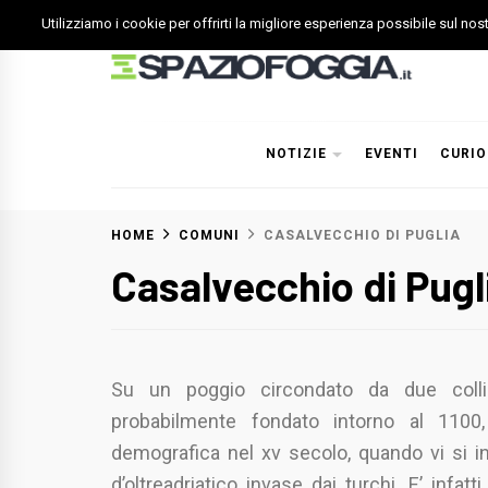
Skip
Utilizziamo i cookie per offrirti la migliore esperienza possibile sul no
to
content
Spazio Foggia
Foggia News Calcio Eventi e Attività nella Capitanata
NOTIZIE
EVENTI
CURIO
HOME
COMUNI
CASALVECCHIO DI PUGLIA
Casalvecchio di Pugl
Su un poggio circondato da due colli
probabilmente fondato intorno al 11
demografica nel xv secolo, quando vi si int
d’oltreadriatico invase dai turchi. E’ infat