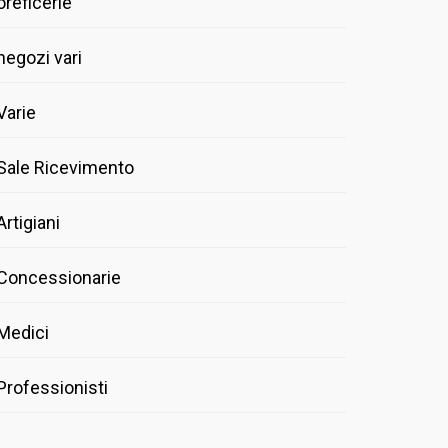
oreficerie
negozi vari
Varie
Sale Ricevimento
Artigiani
Concessionarie
Medici
Professionisti