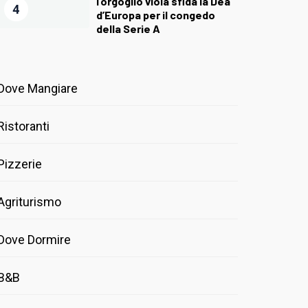
l’orgoglio viola sfida la Dea
4
d’Europa per il congedo
della Serie A
Dove Mangiare
Ristoranti
Pizzerie
Agriturismo
Dove Dormire
B&B