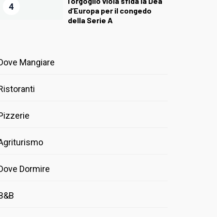
l’orgoglio viola sfida la Dea
4
d’Europa per il congedo
della Serie A
Dove Mangiare
Ristoranti
Pizzerie
Agriturismo
Dove Dormire
B&B