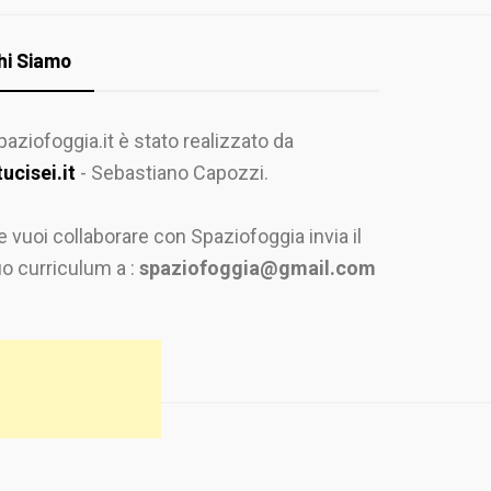
hi Siamo
paziofoggia.it è stato realizzato da
tucisei.it
- Sebastiano Capozzi.
e vuoi collaborare con Spaziofoggia invia il
uo curriculum a :
spaziofoggia@gmail.com