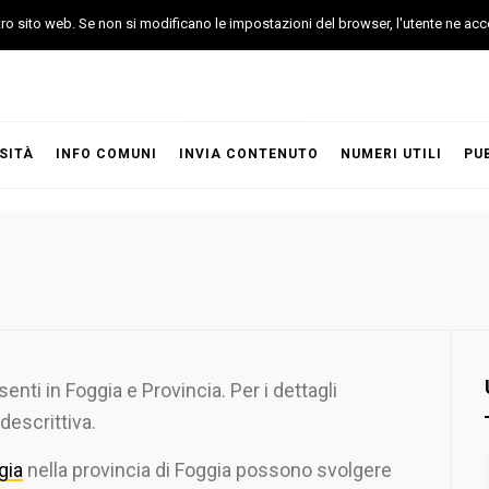
stro sito web. Se non si modificano le impostazioni del browser, l'utente ne acc
SITÀ
INFO COMUNI
INVIA CONTENUTO
NUMERI UTILI
PU
senti in Foggia e Provincia. Per i dettagli
descrittiva.
gia
nella provincia di Foggia possono svolgere