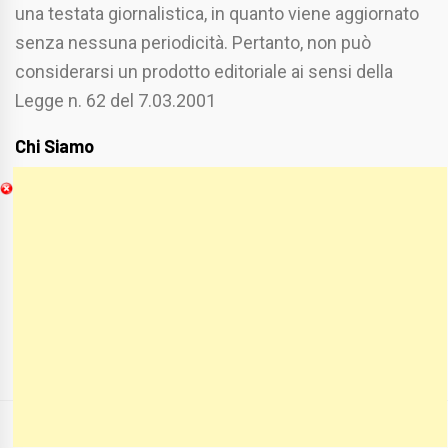
una testata giornalistica, in quanto viene aggiornato
senza nessuna periodicità. Pertanto, non può
considerarsi un prodotto editoriale ai sensi della
Legge n. 62 del 7.03.2001
Chi Siamo
Spaziofoggia.it è stato realizzato da
Etucisei.it
-
Sebastiano Capozzi.
Se vuoi collaborare con Spaziofoggia invia il tuo
curriculum a :
spaziofoggia@gmail.com
COPYRIGHT ALL RIGHTS RESERVED
|
THEME:
BLOG PRIME
BY