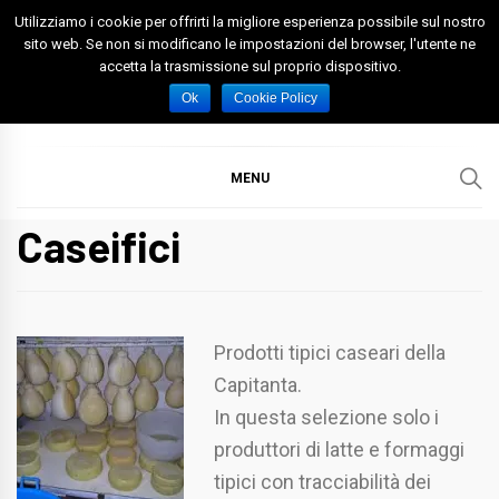
Skip
Utilizziamo i cookie per offrirti la migliore esperienza possibile sul nostro
to
sito web. Se non si modificano le impostazioni del browser, l'utente ne
accetta la trasmissione sul proprio dispositivo.
content
Spazio Foggia
Foggia News Calcio Eventi e Attività nella Capitanata
Ok
Cookie Policy
MENU
Caseifici
Prodotti tipici caseari della
Capitanta.
In questa selezione solo i
produttori di latte e formaggi
tipici con tracciabilità dei