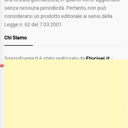
senza nessuna periodicità. Pertanto, non può
considerarsi un prodotto editoriale ai sensi della
Legge n. 62 del 7.03.2001
Chi Siamo
Spaziofoggia.it è stato realizzato da
Etucisei.it
-
Sebastiano Capozzi.
Se vuoi collaborare con Spaziofoggia invia il tuo
curriculum a :
spaziofoggia@gmail.com
COPYRIGHT ALL RIGHTS RESERVED
|
THEME:
BLOG PRIME
BY
THEMEINWP
.