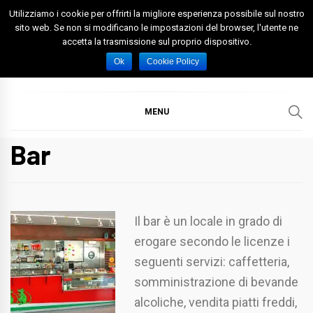
Skip
Utilizziamo i cookie per offrirti la migliore esperienza possibile sul nostro
to
sito web. Se non si modificano le impostazioni del browser, l'utente ne
accetta la trasmissione sul proprio dispositivo.
content
Spazio Foggia
Foggia News Calcio Eventi e Attività nella Capitanata
Ok
Cookie Policy
MENU
Bar
Il bar è un locale in grado di
erogare secondo le licenze i
seguenti servizi: caffetteria,
somministrazione di bevande
alcoliche, vendita piatti freddi,