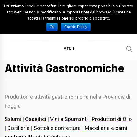
Skip
Utilizziamo i cookie per offrirti la migliore esperienza possibile sul nostro
to
sito web. Se non si modificano le impostazioni del browser, l'utente ne
accetta la trasmissione sul proprio dispositivo.
content
Spazio Foggia
Foggia News Calcio Eventi e Attività nella Capitanata
Ok
Cookie Policy
MENU
Attività Gastronomiche
Produttori e attività gastronomiche nella Provincia di
Foggia
Salumi
|
Caseifici
|
Vini e Spumanti
|
Produttori di Olio
|
Distillerie
|
Sottoli e confetture
|
Macellerie e carni
nostrane
|
Prodotti Biologici