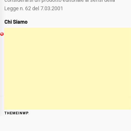
Legge n. 62 del 7.03.2001
Chi Siamo
Spaziofoggia.it è stato realizzato da
Etucisei.it
-
Sebastiano Capozzi.
Se vuoi collaborare con Spaziofoggia invia il tuo
curriculum a :
spaziofoggia@gmail.com
COPYRIGHT ALL RIGHTS RESERVED
|
THEME:
BLOG PRIME
BY
THEMEINWP
.