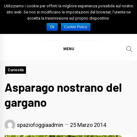
Skip
Utilizziamo i cookie per offrirti la migliore esperienza possibile sul nostro
to
sito web. Se non si modificano le impostazioni del browser, l'utente ne
accetta la trasmissione sul proprio dispositivo.
content
Spazio Foggia
Foggia News Calcio Eventi e Attività nella Capitanata
Ok
Cookie Policy
MENU
Curiosità
Asparago nostrano del
gargano
spaziofoggiaadmin
25 Marzo 2014