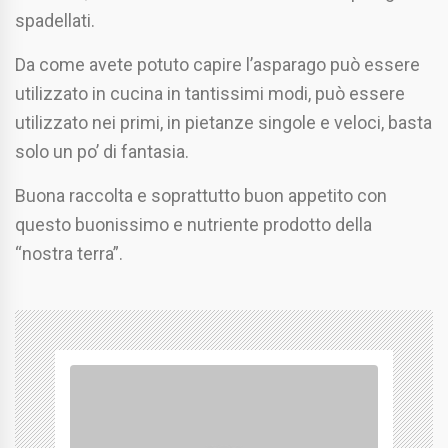
spadellati.
Da come avete potuto capire l’asparago può essere
utilizzato in cucina in tantissimi modi, può essere
utilizzato nei primi, in pietanze singole e veloci, basta
solo un po’ di fantasia.
Buona raccolta e soprattutto buon appetito con
questo buonissimo e nutriente prodotto della
“nostra terra”.