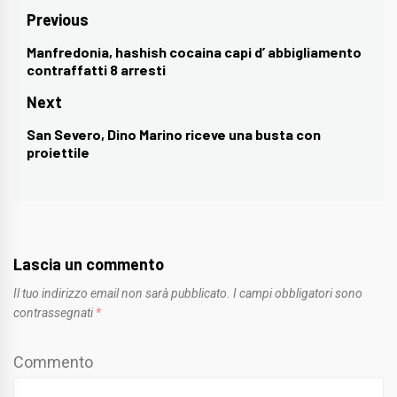
Navigazione
Previous
articoli
Manfredonia, hashish cocaina capi d’ abbigliamento
Previous
contraffatti 8 arresti
post:
Next
San Severo, Dino Marino riceve una busta con
Next
proiettile
post:
Lascia un commento
Il tuo indirizzo email non sarà pubblicato.
I campi obbligatori sono
contrassegnati
*
Commento