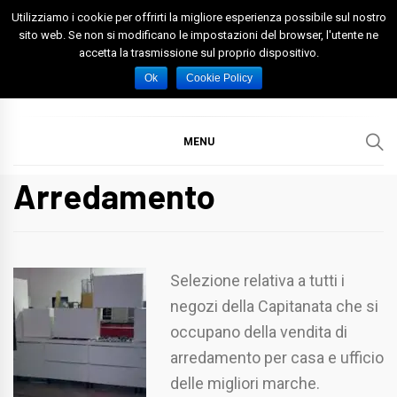
Skip
Utilizziamo i cookie per offrirti la migliore esperienza possibile sul nostro
to
sito web. Se non si modificano le impostazioni del browser, l'utente ne
accetta la trasmissione sul proprio dispositivo.
content
Spazio Foggia
Foggia News Calcio Eventi e Attività nella Capitanata
Ok
Cookie Policy
MENU
Arredamento
Selezione relativa a tutti i
negozi della Capitanata che si
occupano della vendita di
arredamento per casa e ufficio
delle migliori marche.