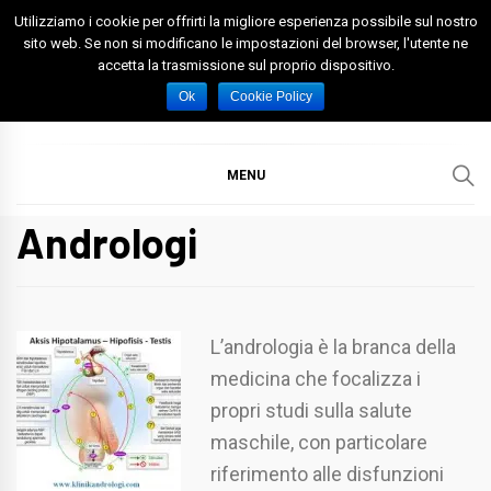
Skip
Utilizziamo i cookie per offrirti la migliore esperienza possibile sul nostro
to
sito web. Se non si modificano le impostazioni del browser, l'utente ne
accetta la trasmissione sul proprio dispositivo.
content
Spazio Foggia
Foggia News Calcio Eventi e Attività nella Capitanata
Ok
Cookie Policy
MENU
Andrologi
L’andrologia è la branca della
medicina che focalizza i
propri studi sulla salute
maschile, con particolare
riferimento alle disfunzioni