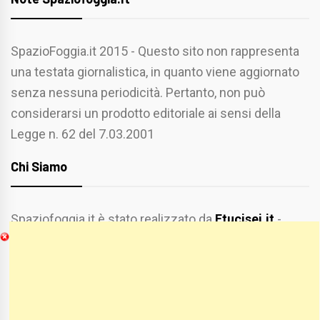
SpazioFoggia.it 2015 - Questo sito non rappresenta
una testata giornalistica, in quanto viene aggiornato
senza nessuna periodicità. Pertanto, non può
considerarsi un prodotto editoriale ai sensi della
Legge n. 62 del 7.03.2001
Chi Siamo
Spaziofoggia.it è stato realizzato da
Etucisei.it
-
Sebastiano Capozzi.
Se vuoi collaborare con Spaziofoggia invia il tuo
curriculum a :
spaziofoggia@gmail.com