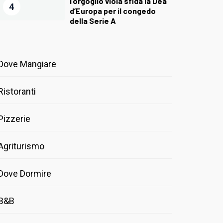
l’orgoglio viola sfida la Dea
4
d’Europa per il congedo
della Serie A
Dove Mangiare
Ristoranti
Pizzerie
Agriturismo
Dove Dormire
B&B