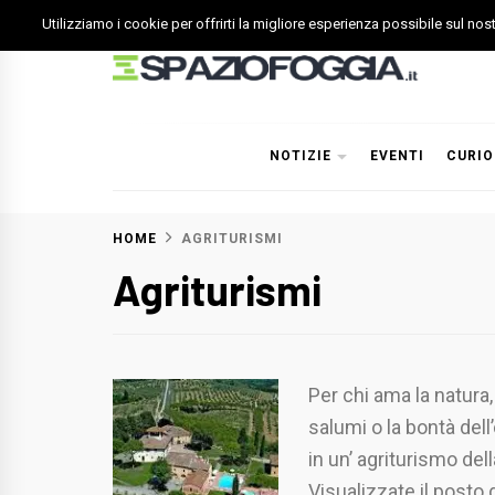
Skip
Utilizziamo i cookie per offrirti la migliore esperienza possibile sul no
to
content
Spazio Foggia
Foggia News Calcio Eventi e Attività nella Capitanata
NOTIZIE
EVENTI
CURIO
HOME
AGRITURISMI
Agriturismi
Per chi ama la natura, 
salumi o la bontà del
in un’ agriturismo del
Visualizzate il posto 