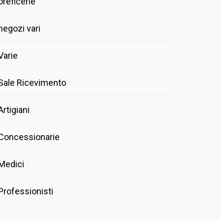
oreficerie
negozi vari
Varie
Sale Ricevimento
Artigiani
Concessionarie
Medici
Professionisti