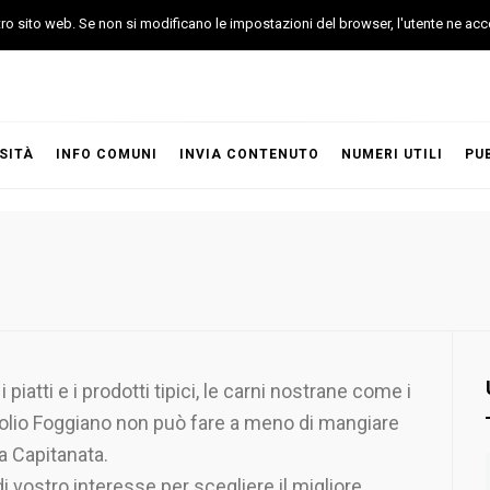
stro sito web. Se non si modificano le impostazioni del browser, l'utente ne acc
SITÀ
INFO COMUNI
INVIA CONTENUTO
NUMERI UTILI
PU
i piatti e i prodotti tipici, le carni nostrane come i
l’olio Foggiano non può fare a meno di mangiare
la Capitanata.
di vostro interesse per scegliere il migliore