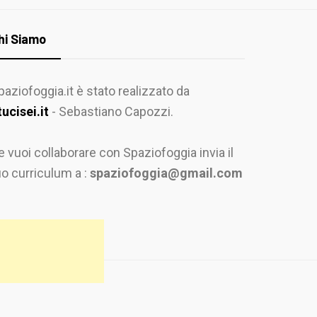
hi Siamo
paziofoggia.it è stato realizzato da
tucisei.it
- Sebastiano Capozzi.
e vuoi collaborare con Spaziofoggia invia il
uo curriculum a :
spaziofoggia@gmail.com