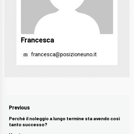
Francesca
francesca@posizioneuno.it
Navigazione
Previous
articoli
Perché il noleggio a lungo termine sta avendo così
Previous
tanto successo?
post: