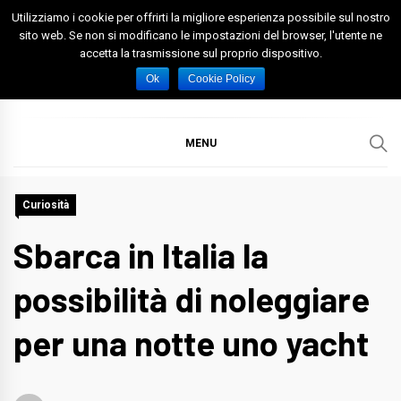
Skip
Utilizziamo i cookie per offrirti la migliore esperienza possibile sul nostro
to
sito web. Se non si modificano le impostazioni del browser, l'utente ne
accetta la trasmissione sul proprio dispositivo.
content
Spazio Foggia
Foggia News Calcio Eventi e Attività nella Capitanata
Ok
Cookie Policy
MENU
Curiosità
Sbarca in Italia la
possibilità di noleggiare
per una notte uno yacht