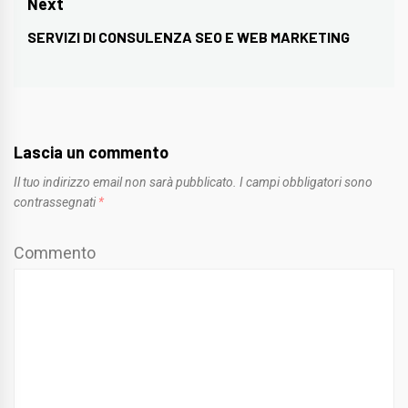
Next
SERVIZI DI CONSULENZA SEO E WEB MARKETING
Next
post:
Lascia un commento
Il tuo indirizzo email non sarà pubblicato.
I campi obbligatori sono
contrassegnati
*
Commento