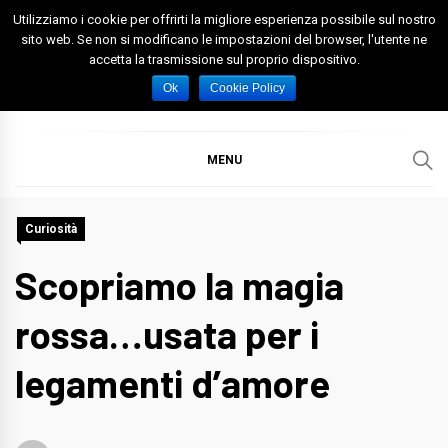
Skip
Utilizziamo i cookie per offrirti la migliore esperienza possibile sul nostro
to
sito web. Se non si modificano le impostazioni del browser, l'utente ne
accetta la trasmissione sul proprio dispositivo.
content
Spazio Foggia
Foggia News Calcio Eventi e Attività nella Capitanata
Ok
Cookie Policy
MENU
Curiosità
Scopriamo la magia
rossa…usata per i
legamenti d’amore