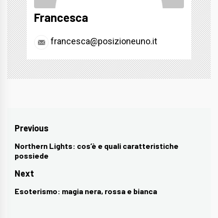
Francesca
francesca@posizioneuno.it
Navigazione
Previous
articoli
Northern Lights: cos’è e quali caratteristiche
Previous
possiede
post:
Next
Esoterismo: magia nera, rossa e bianca
Next
post: