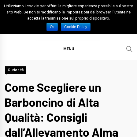
Skip
Utilizziamo i cookie per offrirti la migliore esperienza possibile sul nostro
to
sito web. Se non si modificano le impostazioni del browser, l'utente ne
accetta la trasmissione sul proprio dispositivo.
content
Spazio Foggia
Foggia News Calcio Eventi e Attività nella Capitanata
Ok
Cookie Policy
MENU
Curiosità
Come Scegliere un
Barboncino di Alta
Qualità: Consigli
dall’Allevamento Alma