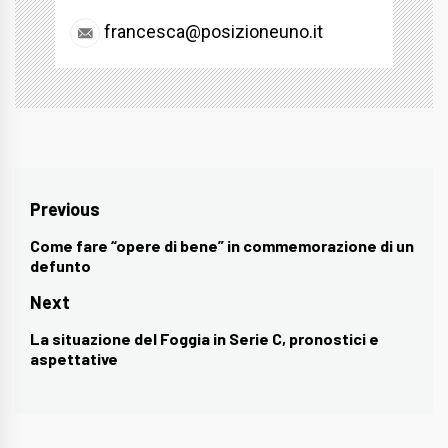
francesca@posizioneuno.it
Navigazione
Previous
articoli
Come fare “opere di bene” in commemorazione di un
Previous
defunto
post:
Next
La situazione del Foggia in Serie C, pronostici e
Next
aspettative
post: