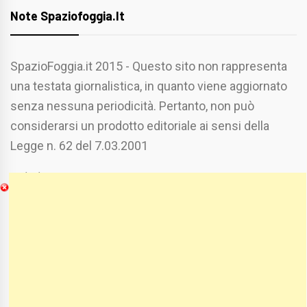
Note Spaziofoggia.it
SpazioFoggia.it 2015 - Questo sito non rappresenta
una testata giornalistica, in quanto viene aggiornato
senza nessuna periodicità. Pertanto, non può
considerarsi un prodotto editoriale ai sensi della
Legge n. 62 del 7.03.2001
Chi Siamo
Spaziofoggia.it è stato realizzato da
Etucisei.it
-
Sebastiano Capozzi.
Se vuoi collaborare con Spaziofoggia invia il tuo
curriculum a :
spaziofoggia@gmail.com