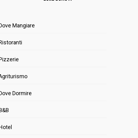
Dove Mangiare
Ristoranti
Pizzerie
Agriturismo
Dove Dormire
B&B
Hotel