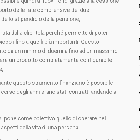
ossibile quindi a nuovi fondi grazie alla cessione
porto delle rate comprensive dei due
 dello stipendio o della pensione;
amata dalla clientela perché permette di poter
 piccoli fino a quelli più importanti. Questo
tito da un minimo di duemila fino ad un massimo
creare un prodotto completamente configurabile
e;
iante questo strumento finanziario è possibile
el corso degli anni erano stati contratti andando a
i pone come obiettivo quello di operare nel
aspetti della vita di una persona: