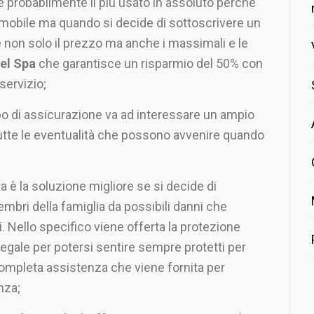
è probabilmente il più usato in assoluto perché
mobile ma quando si decide di sottoscrivere un
e non solo il prezzo ma anche i massimali e le
tel Spa
che garantisce un risparmio del 50% con
servizio;
po di assicurazione va ad interessare un ampio
utte le eventualità che possono avvenire quando
a è la soluzione migliore se si decide di
embri della famiglia da possibili danni che
 Nello specifico viene offerta la protezione
a legale per potersi sentire sempre protetti per
ompleta assistenza che viene fornita per
nza;