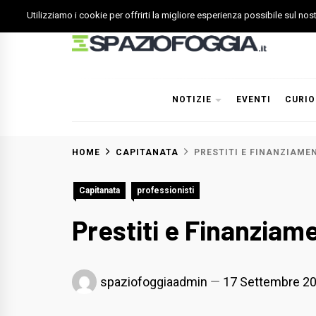
Skip
Utilizziamo i cookie per offrirti la migliore esperienza possibile sul no
to
content
Spazio Foggia
Foggia News Calcio Eventi e Attività nella Capitanata
NOTIZIE
EVENTI
CURIO
HOME
CAPITANATA
PRESTITI E FINANZIAME
Capitanata
professionisti
Prestiti e Finanziam
spaziofoggiaadmin
17 Settembre 2