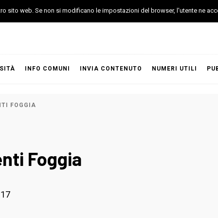
stro sito web. Se non si modificano le impostazioni del browser, l'utente ne acc
SITÀ
INFO COMUNI
INVIA CONTENUTO
NUMERI UTILI
PU
NTI FOGGIA
enti Foggia
017