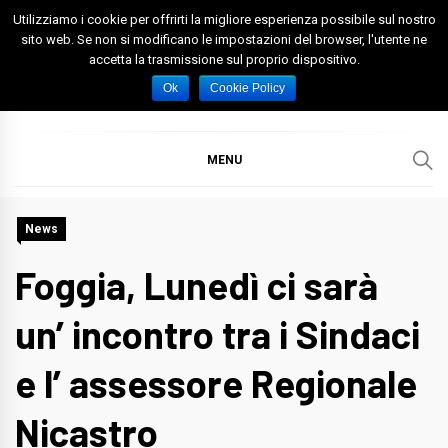
Skip
Utilizziamo i cookie per offrirti la migliore esperienza possibile sul nostro
to
sito web. Se non si modificano le impostazioni del browser, l'utente ne
accetta la trasmissione sul proprio dispositivo.
content
Spazio Foggia
Foggia News Calcio Eventi e Attività nella Capitanata
Ok
Cookie Policy
MENU
News
Foggia, Lunedì ci sarà
un’ incontro tra i Sindaci
e l’ assessore Regionale
Nicastro