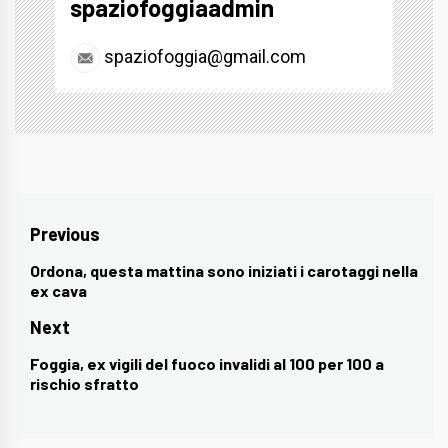
spaziofoggiaadmin
spaziofoggia@gmail.com
Navigazione
Previous
articoli
Ordona, questa mattina sono iniziati i carotaggi nella
Previous
ex cava
post:
Next
Foggia, ex vigili del fuoco invalidi al 100 per 100 a
Next
rischio sfratto
post: