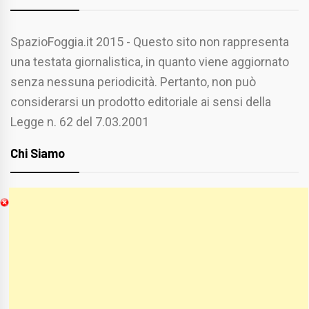
SpazioFoggia.it 2015 - Questo sito non rappresenta
una testata giornalistica, in quanto viene aggiornato
senza nessuna periodicità. Pertanto, non può
considerarsi un prodotto editoriale ai sensi della
Legge n. 62 del 7.03.2001
Chi Siamo
Spaziofoggia.it è stato realizzato da
Etucisei.it
-
Sebastiano Capozzi.
Se vuoi collaborare con Spaziofoggia invia il tuo
curriculum a :
spaziofoggia@gmail.com