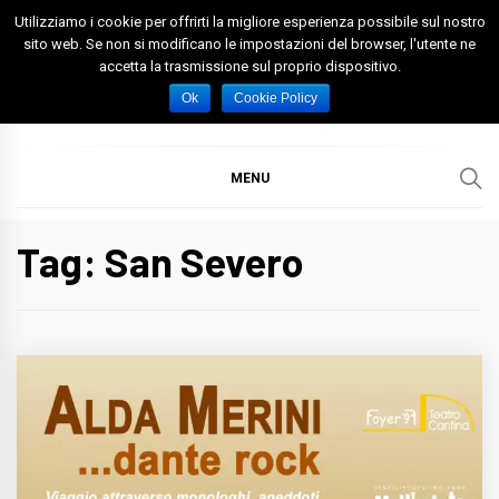
Skip
Utilizziamo i cookie per offrirti la migliore esperienza possibile sul nostro
to
sito web. Se non si modificano le impostazioni del browser, l'utente ne
accetta la trasmissione sul proprio dispositivo.
content
Spazio Foggia
Foggia News Calcio Eventi e Attività nella Capitanata
Ok
Cookie Policy
MENU
Tag: San Severo