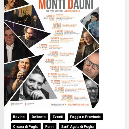
Bovino
Deliceto
Eventi
Foggia e Provincia
Orsara di Puglia
Panni
Sant' Agata di Puglia