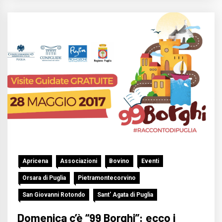
Apricena
Associazioni
Bovino
Eventi
Orsara di Puglia
Pietramontecorvino
San Giovanni Rotondo
Sant' Agata di Puglia
Domenica c’è “99 Borghi”: ecco i