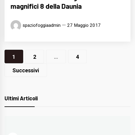
magnifici 8 della Daunia
spaziofoggiaadmin
27 Maggio 2017
Navigazione
1
2
…
4
articoli
Successivi
Ultimi Articoli