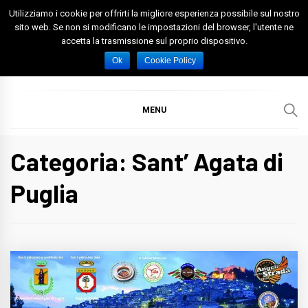
Skip
Utilizziamo i cookie per offrirti la migliore esperienza possibile sul nostro
to
sito web. Se non si modificano le impostazioni del browser, l'utente ne
accetta la trasmissione sul proprio dispositivo.
content
Spazio Foggia
Foggia News Calcio Eventi e Attività nella Capitanata
Ok
Cookie Policy
MENU
Categoria: Sant’ Agata di
Puglia