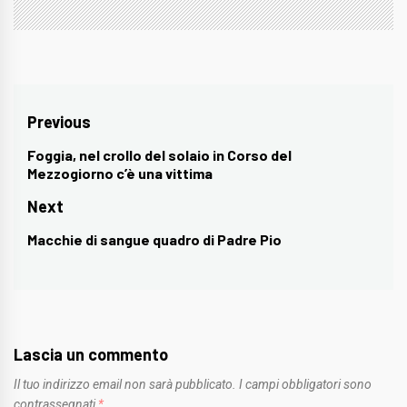
Navigazione
Previous
articoli
Foggia, nel crollo del solaio in Corso del
Previous
Mezzogiorno c’è una vittima
post:
Next
Macchie di sangue quadro di Padre Pio
Next
post:
Lascia un commento
Il tuo indirizzo email non sarà pubblicato.
I campi obbligatori sono
contrassegnati
*