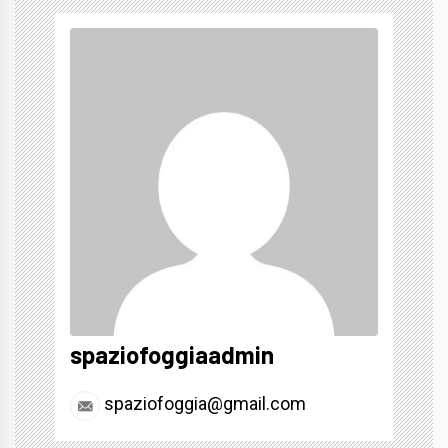
spaziofoggiaadmin
spaziofoggia@gmail.com