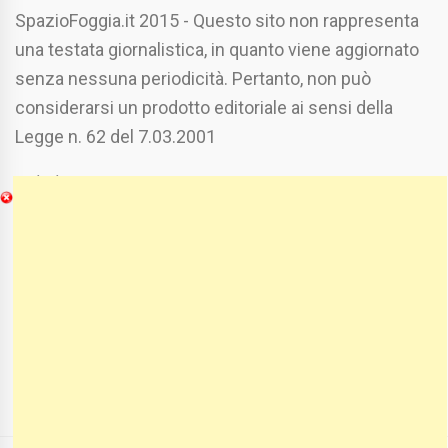
SpazioFoggia.it 2015 - Questo sito non rappresenta
una testata giornalistica, in quanto viene aggiornato
senza nessuna periodicità. Pertanto, non può
considerarsi un prodotto editoriale ai sensi della
Legge n. 62 del 7.03.2001
Chi Siamo
Spaziofoggia.it è stato realizzato da
Etucisei.it
-
Sebastiano Capozzi.
Se vuoi collaborare con Spaziofoggia invia il tuo
curriculum a :
spaziofoggia@gmail.com