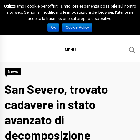
Skip
Utilizziamo i cookie per offrirti la migliore esperienza possibile sul nostro
to
sito web. Se non si modificano le impostazioni del browser, l'utente ne
accetta la trasmissione sul proprio dispositivo.
content
Spazio Foggia
Foggia News Calcio Eventi e Attività nella Capitanata
Ok
Cookie Policy
MENU
News
San Severo, trovato
cadavere in stato
avanzato di
decomposizione