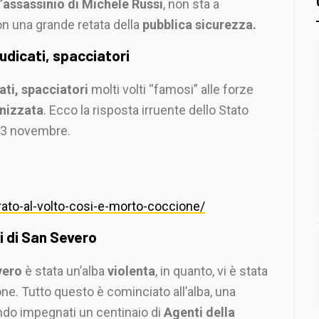
l’assassinio di Michele Russi
, non sta a
n una grande retata della
pubblica sicurezza.
udicati, spacciatori
ati, spacciatori
molti volti “famosi” alle forze
anizzata
. Ecco la risposta irruente dello Stato
23 novembre.
ato-al-volto-cosi-e-morto-coccione/
ti di San Severo
vero
è stata un’alba
violenta
, in quanto, vi è stata
one. Tutto questo è cominciato all’alba, una
do impegnati un centinaio di
Agenti della