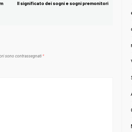
am
Il significato dei sogni e sogni premonitori
Next
post:
ori sono contrassegnati
*