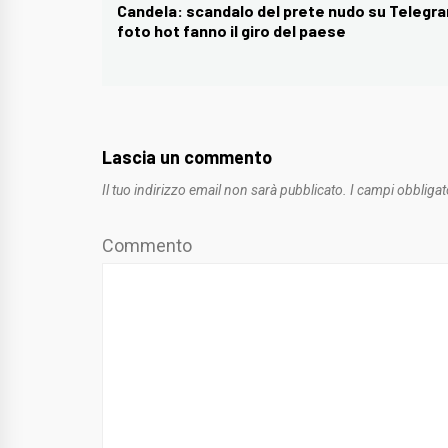
articoli
Candela: scandalo del prete nudo su Telegr
Previous
foto hot fanno il giro del paese
post:
Lascia un commento
Il tuo indirizzo email non sarà pubblicato.
I campi obbligat
Commento