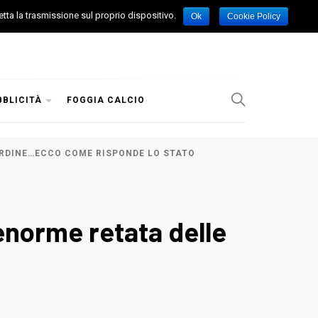
etta la trasmissione sul proprio dispositivo.
Ok
Cookie Policy
BBLICITÀ
FOGGIA CALCIO
’ORDINE…ECCO COME RISPONDE LO STATO
enorme retata delle