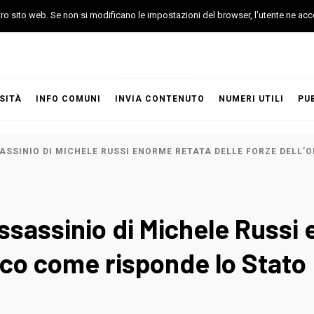
stro sito web. Se non si modificano le impostazioni del browser, l'utente ne acc
SITÀ
INFO COMUNI
INVIA CONTENUTO
NUMERI UTILI
PU
SASSINIO DI MICHELE RUSSI ENORME RETATA DELLE FORZE DELL
ssassinio di Michele Russi 
cco come risponde lo Stato