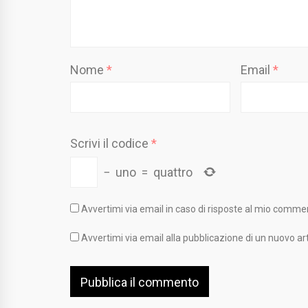
Nome
*
Email
*
Scrivi il codice
*
−
uno
=
quattro
Avvertimi via email in caso di risposte al mio comme
Avvertimi via email alla pubblicazione di un nuovo art