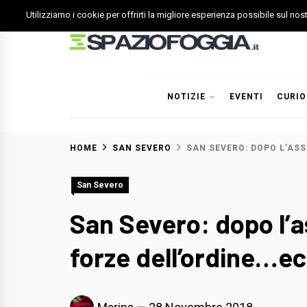
Skip
Utilizziamo i cookie per offrirti la migliore esperienza possibile sul no
to
content
Spazio Foggia
Foggia News Calcio Eventi e Attività nella Capitanata
NOTIZIE
EVENTI
CURIO
HOME
SAN SEVERO
SAN SEVERO: DOPO L’AS
San Severo
San Severo: dopo l’a
forze dell’ordine…e