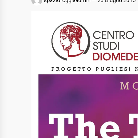
spaziofoggiaadmin
26 Giugno 2015