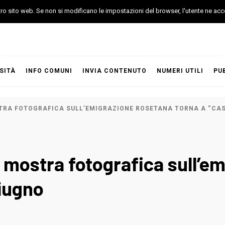
stro sito web. Se non si modificano le impostazioni del browser, l'utente ne acc
SITÀ
INFO COMUNI
INVIA CONTENUTO
NUMERI UTILI
PU
TRA FOTOGRAFICA SULL’EMIGRAZIONE ROSETANA TORNA A “CAS
a mostra fotografica sull’e
Giugno