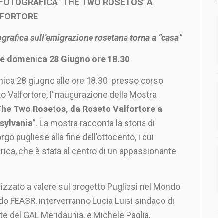
FOTOGRAFICA ‘THE TWO ROSETOS’ A
LFORTORE
ografica sull’emigrazione rosetana torna a “casa”
e domenica 28 Giugno ore 18.30
nica 28 giugno alle ore 18.30 presso corso
 Valfortore, l’inaugurazione della Mostra
he Two Rosetos, da Roseto Valfortore a
sylvania
”. La mostra racconta la storia di
go pugliese alla fine dell’ottocento, i cui
rica, che è stata al centro di un appassionante
alizzato a valere sul progetto Pugliesi nel Mondo
o FEASR, interverranno Lucia Luisi sindaco di
te del GAL Meridaunia, e Michele Paglia,