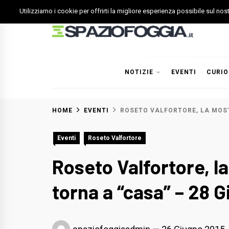
Skip
Utilizziamo i cookie per offrirti la migliore esperienza possibile sul no
to
content
Spazio Foggia
Foggia News Calcio Eventi e Attività nella Capitanata
NOTIZIE
EVENTI
CURIO
HOME
EVENTI
ROSETO VALFORTORE, LA MOS
Eventi
Roseto Valfortore
Roseto Valfortore, l
torna a “casa” – 28 