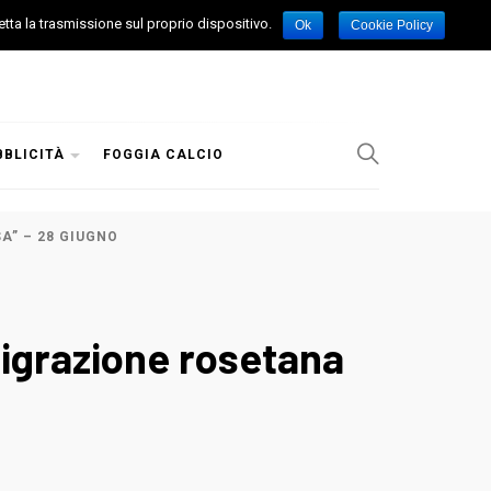
etta la trasmissione sul proprio dispositivo.
Ok
Cookie Policy
BBLICITÀ
FOGGIA CALCIO
A” – 28 GIUGNO
migrazione rosetana