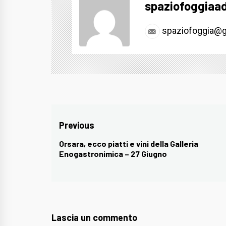
spaziofoggiaa
spaziofoggia@g
Navigazione
Previous
articoli
Orsara, ecco piatti e vini della Galleria
Previous
Enogastronimica – 27 Giugno
post:
Lascia un commento