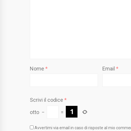
Nome
*
Email
*
Scrivi il codice
*
otto
−
=
Avvertimi via email in caso di risposte al mio comme