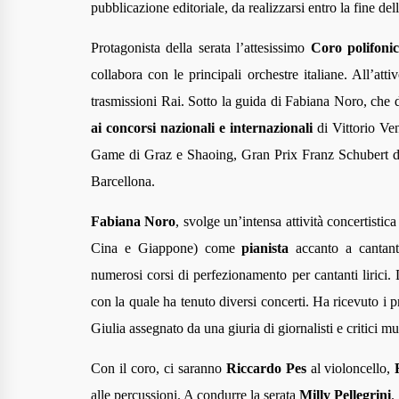
pubblicazione editoriale, da realizzarsi entro la fine d
Protagonista della serata l
’
attesissimo
Coro polifoni
collabora con le principali orchestre italiane. All’att
trasmissioni Rai. Sotto la guida di Fabiana Noro, che d
ai concorsi nazionali e internazionali
di Vittorio Ve
Game di Graz e Shaoing, Gran Prix Franz Schubert di
Barcellona.
Fabiana Noro
, svolge un’intensa attività concertistic
Cina e Giappone) come
pianista
accanto a cantanti
numerosi corsi di perfezionamento per cantanti lirici.
con la quale ha tenuto diversi concerti. Ha ricevuto i p
Giulia assegnato da una giuria di giornalisti e critici mus
Con il coro, ci saranno
Riccardo Pes
al violoncello,
alle percussioni. A condurre la serata
Milly Pellegrini
.