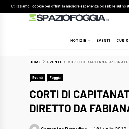
Skip
Utilizziamo i cookie per offrirti la migliore esperienza possibile sul no
to
content
Spazio Foggia
Foggia News Calcio Eventi e Attività nella Capitanata
NOTIZIE
EVENTI
CURIO
HOME
EVENTI
CORTI DI CAPITANATA: FINAL
Eventi
Foggia
CORTI DI CAPITANAT
DIRETTO DA FABIAN