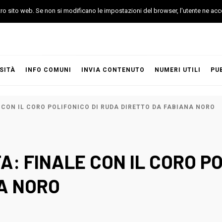
stro sito web. Se non si modificano le impostazioni del browser, l'utente ne acc
SITÀ
INFO COMUNI
INVIA CONTENUTO
NUMERI UTILI
PU
E CON IL CORO POLIFONICO DI RUDA DIRETTO DA FABIANA NORO
A: FINALE CON IL CORO P
A NORO