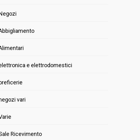
Negozi
Abbigliamento
Alimentari
elettronica e elettrodomestici
oreficerie
negozi vari
Varie
Sale Ricevimento