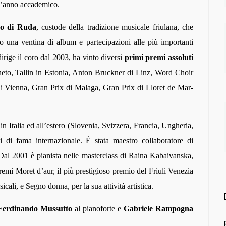
ell’anno accademico.
co di Ruda
, custode della tradizione musicale friulana, che
ivo una ventina di album e partecipazioni alle più importanti
irige il coro dal 2003, ha vinto diversi
primi premi assoluti
neto, Tallin in Estonia, Anton Bruckner di Linz, Word Choir
 Vienna, Gran Prix di Malaga, Gran Prix di Lloret de Mar-
a in Italia ed all’estero (Slovenia, Svizzera, Francia, Ungheria,
 di fama internazionale. È stata maestro collaboratore di
 Dal 2001 è pianista nelle masterclass di Raina Kabaivanska,
remi Moret d’aur, il più prestigioso premio del Friuli Venezia
icali, e Segno donna, per la sua attività artistica.
Ferdinando Mussutto
al pianoforte e
Gabriele Rampogna