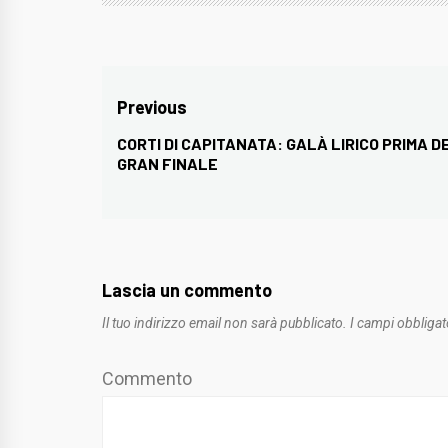
Navigazione
Previous
articoli
CORTI DI CAPITANATA: GALÀ LIRICO PRIMA D
Previous
GRAN FINALE
post:
Lascia un commento
Il tuo indirizzo email non sarà pubblicato.
I campi obbligat
Commento