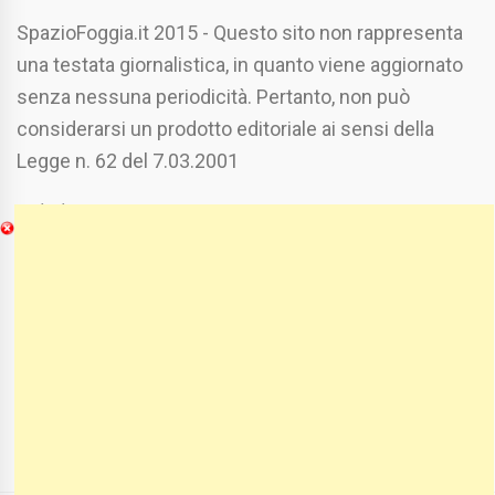
SpazioFoggia.it 2015 - Questo sito non rappresenta
una testata giornalistica, in quanto viene aggiornato
senza nessuna periodicità. Pertanto, non può
considerarsi un prodotto editoriale ai sensi della
Legge n. 62 del 7.03.2001
Chi Siamo
Spaziofoggia.it è stato realizzato da
Etucisei.it
-
Sebastiano Capozzi.
Se vuoi collaborare con Spaziofoggia invia il tuo
curriculum a :
spaziofoggia@gmail.com