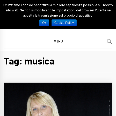
Skip
Utilizziamo i cookie per offrirti la migliore esperienza possibile sul nostro
to
sito web. Se non si modificano le impostazioni del browser, l'utente ne
accetta la trasmissione sul proprio dispositivo.
content
Spazio Foggia
Foggia News Calcio Eventi e Attività nella Capitanata
Ok
Cookie Policy
MENU
Tag: musica