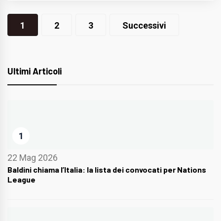
Navigazione
1
2
3
Successivi
articoli
Ultimi Articoli
1
22 Mag 2026
Baldini chiama l’Italia: la lista dei convocati per Nations
League