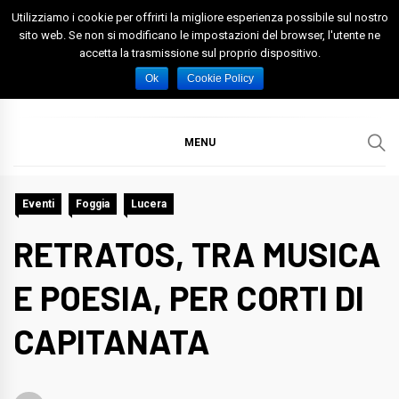
Skip
Utilizziamo i cookie per offrirti la migliore esperienza possibile sul nostro
to
sito web. Se non si modificano le impostazioni del browser, l'utente ne
accetta la trasmissione sul proprio dispositivo.
content
Spazio Foggia
Foggia News Calcio Eventi e Attività nella Capitanata
Ok
Cookie Policy
MENU
Eventi
Foggia
Lucera
RETRATOS, TRA MUSICA
E POESIA, PER CORTI DI
CAPITANATA