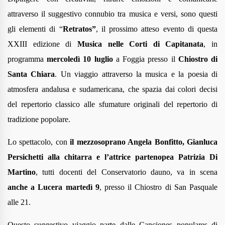
attraverso il suggestivo connubio tra musica e versi, sono questi
gli elementi di
“
Retratos”
, il prossimo atteso evento di questa
XXIII edizione di
Musica nelle Corti di Capitanata
, in
programma
mercoledì 10 luglio
a Foggia presso il
Chiostro di
Santa Chiara
. Un viaggio attraverso la musica e la poesia di
atmosfera andalusa e sudamericana, che spazia dai colori decisi
del repertorio classico alle sfumature originali del repertorio di
tradizione popolare
.
Lo spettacolo, con
il mezzosoprano Angela Bonfitto, Gianluca
Persichetti alla chitarra e l’attrice partenopea Patrizia Di
Martino
, tutti docenti del Conservatorio dauno, va in scena
anche a Lucera martedì 9
, presso il Chiostro di San Pasquale
alle 21.
Questo suggestivo viaggio parte
dalle Canciones populares di