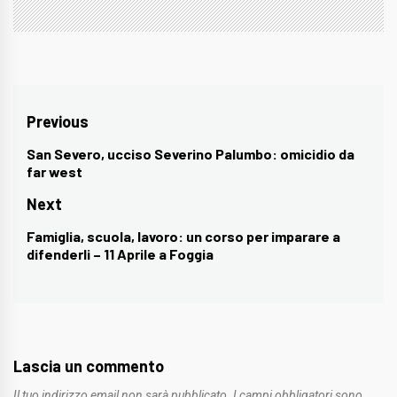
Navigazione
Previous
articoli
San Severo, ucciso Severino Palumbo: omicidio da
Previous
far west
post:
Next
Famiglia, scuola, lavoro: un corso per imparare a
Next
difenderli – 11 Aprile a Foggia
post:
Lascia un commento
Il tuo indirizzo email non sarà pubblicato.
I campi obbligatori sono