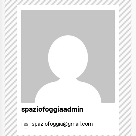
spaziofoggiaadmin
spaziofoggia@gmail.com