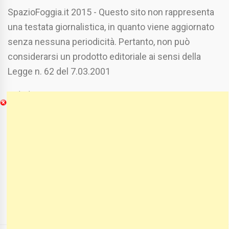
SpazioFoggia.it 2015 - Questo sito non rappresenta
una testata giornalistica, in quanto viene aggiornato
senza nessuna periodicità. Pertanto, non può
considerarsi un prodotto editoriale ai sensi della
Legge n. 62 del 7.03.2001
Chi Siamo
Spaziofoggia.it è stato realizzato da
Etucisei.it
-
Sebastiano Capozzi.
Se vuoi collaborare con Spaziofoggia invia il tuo
curriculum a :
spaziofoggia@gmail.com