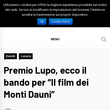
Skip
Utilizziamo i cookie per offrirti la migliore esperienza possibile sul nostro
to
sito web. Se non si modificano le impostazioni del browser, l'utente ne
accetta la trasmissione sul proprio dispositivo.
content
Spazio Foggia
Foggia News Calcio Eventi e Attività nella Capitanata
Ok
Cookie Policy
MENU
Eventi
Lucera
Premio Lupo, ecco il
bando per “Il film dei
Monti Dauni”