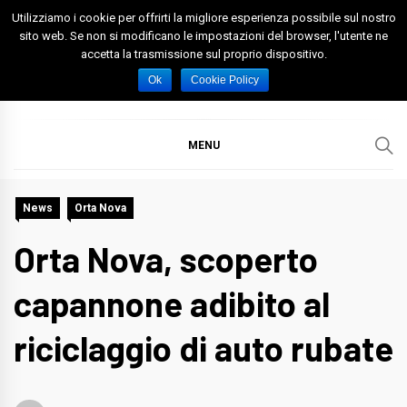
Skip
Utilizziamo i cookie per offrirti la migliore esperienza possibile sul nostro
to
sito web. Se non si modificano le impostazioni del browser, l'utente ne
accetta la trasmissione sul proprio dispositivo.
content
Spazio Foggia
Foggia News Calcio Eventi e Attività nella Capitanata
Ok
Cookie Policy
MENU
News
Orta Nova
Orta Nova, scoperto
capannone adibito al
riciclaggio di auto rubate