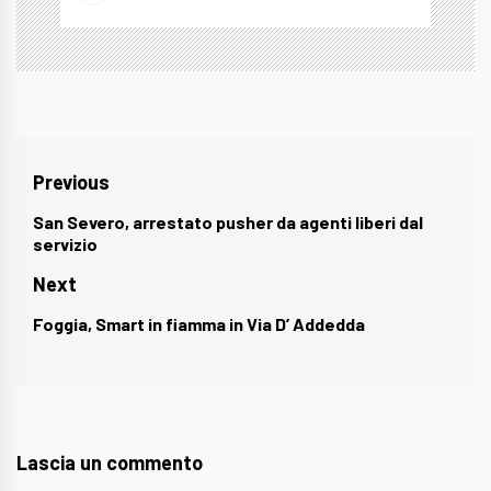
Navigazione
Previous
articoli
San Severo, arrestato pusher da agenti liberi dal
Previous
servizio
post:
Next
Foggia, Smart in fiamma in Via D’ Addedda
Next
post:
Lascia un commento