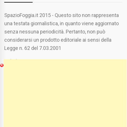
SpazioFoggia.it 2015 - Questo sito non rappresenta
una testata giornalistica, in quanto viene aggiornato
senza nessuna periodicità. Pertanto, non può
considerarsi un prodotto editoriale ai sensi della
Legge n. 62 del 7.03.2001
Chi Siamo
Spaziofoggia.it è stato realizzato da
Etucisei.it
-
Sebastiano Capozzi.
Se vuoi collaborare con Spaziofoggia invia il tuo
curriculum a :
spaziofoggia@gmail.com