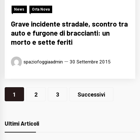
News
Orta Nova
Grave incidente stradale, scontro tra
auto e furgone di braccianti: un
morto e sette feriti
spaziofoggiaadmin
30 Settembre 2015
Navigazione
1
2
3
Successivi
articoli
Ultimi Articoli