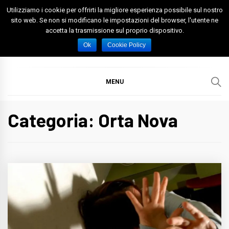
Skip
Utilizziamo i cookie per offrirti la migliore esperienza possibile sul nostro
to
sito web. Se non si modificano le impostazioni del browser, l'utente ne
accetta la trasmissione sul proprio dispositivo.
content
Spazio Foggia
Foggia News Calcio Eventi e Attività nella Capitanata
Ok
Cookie Policy
MENU
Categoria: Orta Nova