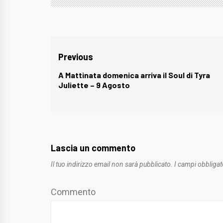
Navigazione
Previous
articoli
A Mattinata domenica arriva il Soul di Tyra
Previous
Juliette – 9 Agosto
post:
Lascia un commento
Il tuo indirizzo email non sarà pubblicato.
I campi obbligat
Commento