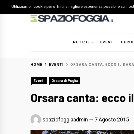
Skip
Utilizziamo i cookie per offrirti la migliore esperienza possibile sul no
to
content
Spazio Foggia
Foggia News Calcio Eventi e Attività nella Capitanata
NOTIZIE
EVENTI
CURIO
HOME
EVENTI
ORSARA CANTA: ECCO IL KARA
Eventi
Orsara di Puglia
Orsara canta: ecco il
spaziofoggiaadmin
7 Agosto 2015