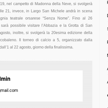
e 19, nel campetto di Madonna della Neve, si svolgerà
 Alle 21, invece, in Largo San Michele andrà in scena
gnia teatrale orsarese “Senza Nome”. Fino al 26
sarà possibile visitare l’Abbazia e la Grotta di San
gosto, inoltre, si svolgerà la 20esima edizione della
cobaleno. Il torneo di calcio a 5, organizzato dalla
all’1 al 22 agosto, giorno della finalissima.
dmin
mail.com