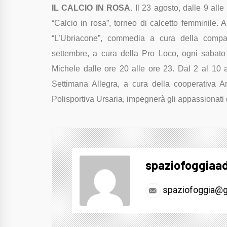
IL CALCIO IN ROSA.
Il 23 agosto, dalle 9 all
“Calcio in rosa”, torneo di calcetto femminile.
“L’Ubriacone”, commedia a cura della compa
settembre, a cura della Pro Loco, ogni sabato 
Michele dalle ore 20 alle ore 23. Dal 2 al 10 a
Settimana Allegra, a cura della cooperativa Ar
Polisportiva Ursaria, impegnerà gli appassionati d
spaziofoggiaa
spaziofoggia@g