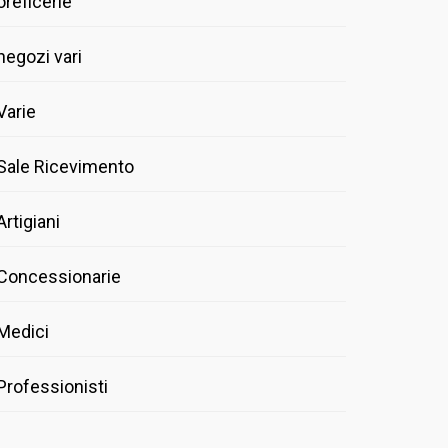
oreficerie
negozi vari
Varie
Sale Ricevimento
Artigiani
Concessionarie
Medici
Professionisti