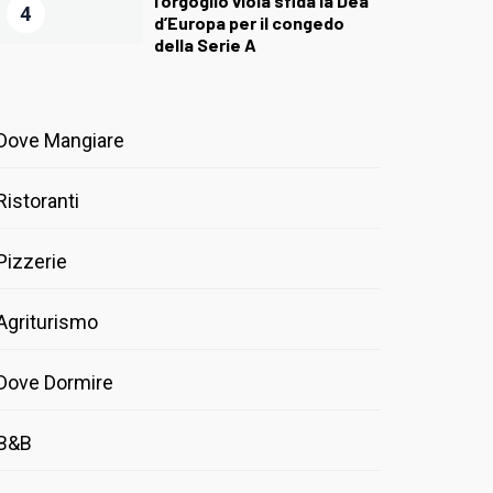
l’orgoglio viola sfida la Dea
4
d’Europa per il congedo
della Serie A
Dove Mangiare
Ristoranti
Pizzerie
Agriturismo
Dove Dormire
B&B