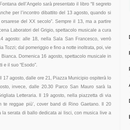
Fontana dell’Angelo sarà presentato il libro “Il segreto
che per l’incontro dibattito del 13 agosto, quando si
à orsarese del XX secolo”. Sempre il 13, ma a partire
scena Laboratori del Grigio, spettacolo musicale a cura
4 agosto: alle 18, nella Sala San Francesco, verrò
ia Tozzi; dal pomeriggio e fino a notte inoltrata, poi, vie
 Bianca. Domenica 16 agosto, spettacolo musicale in
i e il suo “Esodo”.
 Il 17 agosto, dalle ore 21, Piazza Municipio ospiterà lo
gosto, invece, dalle 20.30 Parco San Mauro sarà la
gliata Letteraria. Il 19 agosto, nella piazzetta di via
un te reggae più’, cover band di Rino Gaetano. Il 20
 la serata di ballo dedicata ai lisci, con musica live a