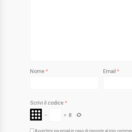
Nome
*
Email
*
Scrivi il codice
*
−
=
8
Avvertimi via email in caso di risposte al mio comme