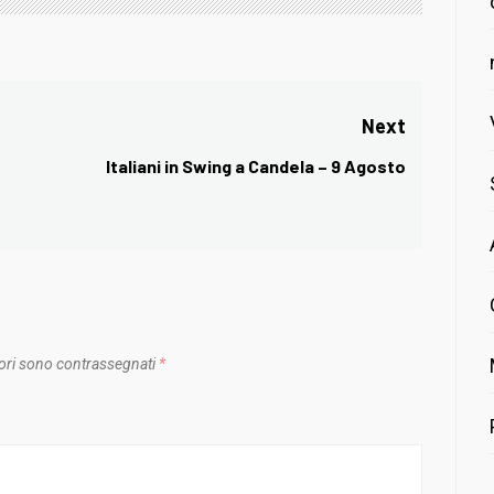
Next
Italiani in Swing a Candela – 9 Agosto
Next
post:
ori sono contrassegnati
*