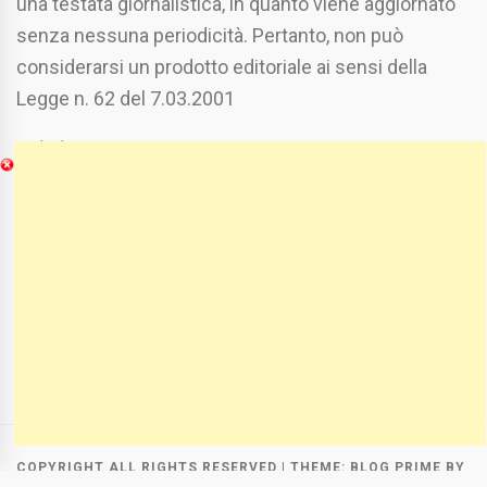
una testata giornalistica, in quanto viene aggiornato
senza nessuna periodicità. Pertanto, non può
considerarsi un prodotto editoriale ai sensi della
Legge n. 62 del 7.03.2001
Chi Siamo
Spaziofoggia.it è stato realizzato da
Etucisei.it
-
Sebastiano Capozzi.
Se vuoi collaborare con Spaziofoggia invia il tuo
curriculum a :
spaziofoggia@gmail.com
COPYRIGHT ALL RIGHTS RESERVED
|
THEME:
BLOG PRIME
BY