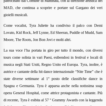
patrocinato dal Comune di Mattinata, con la direzione artistica del
MAD, che continua a scoprire e portare sul Gargano dei veri
gioielli musicali.
Come vocalist, Tyra Juliette ha condiviso il palco con Demi
Lovato, Kid Rock, Jeff Lynne, Ed Sheeran, Puddle of Mudd, Sam
Moore, The Roots, Jon Bon Jovi e molti altri.
La sua voce l’ha portata in giro per tutto il mondo, con diversi
tours come solista in vari Paesi, esibendosi in festival e locali di
musica negli Stati Uniti, Regno Unito ed Europa. Tyra, inoltre, è
autrice e cantante della hit dance internazionale “Nite Time” che è
state diverse settimane al 1° posto delle classifiche dance in
Spagna e Germania. Tyra è apparsa anche nella notissima soap
opera General Hospital, come attrice protagonista e cantante. Più
di recente, Tyra è esibita al 57 ° Grammy Awards con la leggenda