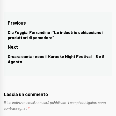
Navigazione
Previous
articoli
Cia Foggia, Ferrandino: “Le industrie schiacciano i
Previous
produttori di pomodoro”
post:
Next
Orsara canta: ecco il Karaoke Night Festival – 8 e 9
Next
Agosto
post:
Lascia un commento
Il tuo indirizzo email non sarà pubblicato.
I campi obbligatori sono
contrassegnati
*