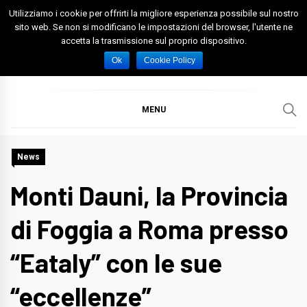
Skip
Utilizziamo i cookie per offrirti la migliore esperienza possibile sul nostro
to
sito web. Se non si modificano le impostazioni del browser, l'utente ne
accetta la trasmissione sul proprio dispositivo.
content
Spazio Foggia
Foggia News Calcio Eventi e Attività nella Capitanata
Ok
Cookie Policy
MENU
News
Monti Dauni, la Provincia
di Foggia a Roma presso
“Eataly” con le sue
“eccellenze”