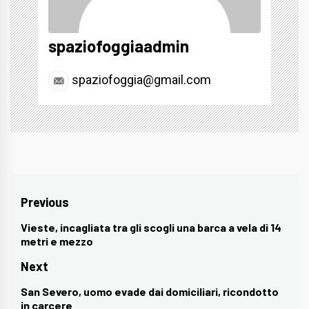
spaziofoggiaadmin
spaziofoggia@gmail.com
Navigazione
Previous
articoli
Vieste, incagliata tra gli scogli una barca a vela di 14
Previous
metri e mezzo
post:
Next
San Severo, uomo evade dai domiciliari, ricondotto
Next
in carcere