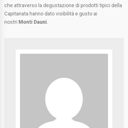
che attraverso la degustazione di prodotti tipici della
Capitanata hanno dato visibilità e gusto ai
nostri
Monti Dauni
.