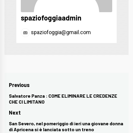
spaziofoggiaadmin
spaziofoggia@gmail.com
Navigazione
Previous
articoli
Salvatore Panza : COME ELIMINARE LE CREDENZE
Previous
CHE CI LIMITANO
post:
Next
San Severo, nel pomeriggio di ieri una giovane donna
Next
di Apricena si è lanciata sotto un treno