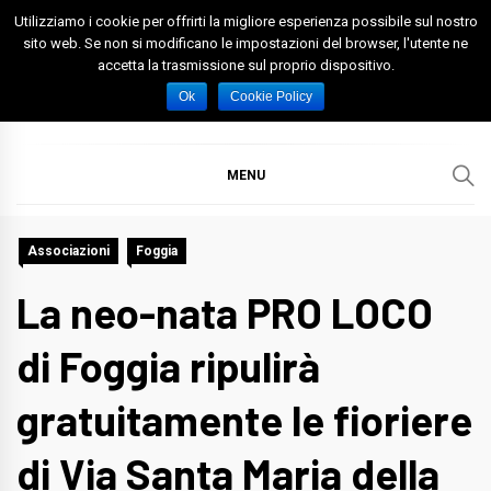
Skip
Utilizziamo i cookie per offrirti la migliore esperienza possibile sul nostro
to
sito web. Se non si modificano le impostazioni del browser, l'utente ne
accetta la trasmissione sul proprio dispositivo.
content
Spazio Foggia
Foggia News Calcio Eventi e Attività nella Capitanata
Ok
Cookie Policy
MENU
Associazioni
Foggia
La neo-nata PRO LOCO
di Foggia ripulirà
gratuitamente le fioriere
di Via Santa Maria della