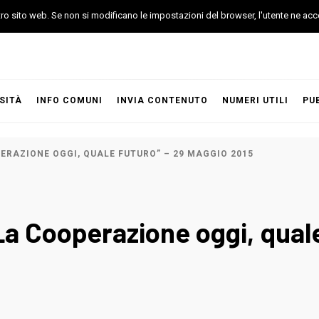
stro sito web. Se non si modificano le impostazioni del browser, l'utente ne acc
SITÀ
INFO COMUNI
INVIA CONTENUTO
NUMERI UTILI
PU
ERAZIONE OGGI, QUALE FUTURO” – 29 MAGGIO 2015
a Cooperazione oggi, quale