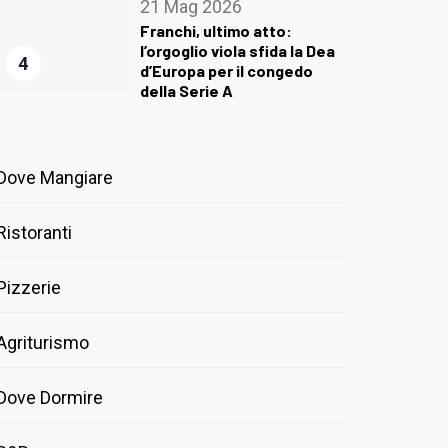
21 Mag 2026
Franchi, ultimo atto:
l’orgoglio viola sfida la Dea
4
d’Europa per il congedo
della Serie A
Dove Mangiare
Ristoranti
Pizzerie
Agriturismo
Dove Dormire