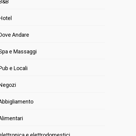
B&B
Hotel
Dove Andare
Spa e Massaggi
Pub e Locali
Negozi
Abbigliamento
Alimentari
elettronica e elettrodomestici