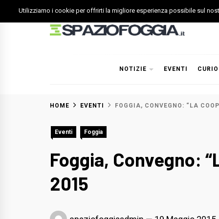
Skip
Utilizziamo i cookie per offrirti la migliore esperienza possibile sul no
to
content
Spazio Foggia
Foggia News Calcio Eventi e Attività nella Capitanata
NOTIZIE
EVENTI
CURIO
HOME
EVENTI
FOGGIA, CONVEGNO: “LA COOP
Eventi
Foggia
Foggia, Convegno: “L
2015