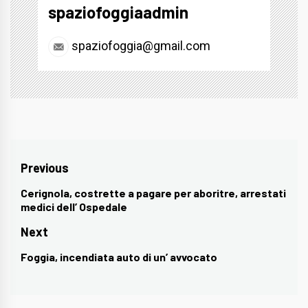
spaziofoggiaadmin
spaziofoggia@gmail.com
Navigazione
Previous
articoli
Cerignola, costrette a pagare per aboritre, arrestati
Previous
medici dell’ Ospedale
post:
Next
Foggia, incendiata auto di un’ avvocato
Next
post: