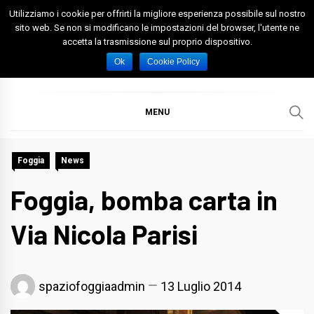
Skip
Utilizziamo i cookie per offrirti la migliore esperienza possibile sul nostro
to
sito web. Se non si modificano le impostazioni del browser, l'utente ne
accetta la trasmissione sul proprio dispositivo.
content
Spazio Foggia
Foggia News Calcio Eventi e Attività nella Capitanata
Ok
Cookie Policy
MENU
Foggia
News
Foggia, bomba carta in
Via Nicola Parisi
spaziofoggiaadmin
13 Luglio 2014