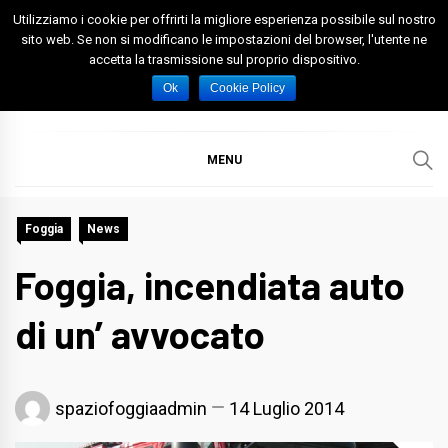
Skip
Utilizziamo i cookie per offrirti la migliore esperienza possibile sul nostro
to
sito web. Se non si modificano le impostazioni del browser, l'utente ne
accetta la trasmissione sul proprio dispositivo.
content
Spazio Foggia
Foggia News Calcio Eventi e Attività nella Capitanata
Ok
Cookie Policy
MENU
Foggia
News
Foggia, incendiata auto
di un’ avvocato
spaziofoggiaadmin
14 Luglio 2014