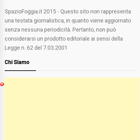
SpazioFoggia.it 2015 - Questo sito non rappresenta
una testata giornalistica, in quanto viene aggiornato
senza nessuna periodicità. Pertanto, non può
considerarsi un prodotto editoriale ai sensi della
Legge n. 62 del 7.03.2001
Chi Siamo
Spaziofoggia.it è stato realizzato da
Etucisei.it
-
Sebastiano Capozzi.
Se vuoi collaborare con Spaziofoggia invia il tuo
curriculum a :
spaziofoggia@gmail.com