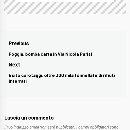
Navigazione
Previous
articoli
Foggia, bomba carta in Via Nicola Parisi
Previous
post:
Next
Esito carotaggi. oltre 300 mila tonnellate di rifiuti
Next
interrati
post:
Lascia un commento
Il tuo indirizzo email non sarà pubblicato.
I campi obbligatori sono