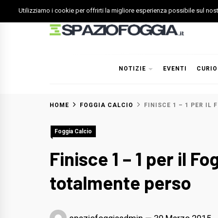
Skip
Utilizziamo i cookie per offrirti la migliore esperienza possibile sul no
to
content
Spazio Foggia
Foggia News Calcio Eventi e Attività nella Capitanata
NOTIZIE
EVENTI
CURIO
HOME
FOGGIA CALCIO
FINISCE 1 – 1 PER I
Foggia Calcio
Finisce 1 – 1 per il F
totalmente perso