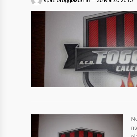
spaziofoggiaadmin
30 Marzo 2015
No
ri
pl