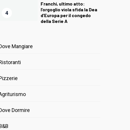
Franchi, ultimo atto:
l’orgoglio viola sfida la Dea
4
d’Europa per il congedo
della Serie A
Dove Mangiare
Ristoranti
Pizzerie
Agriturismo
Dove Dormire
B&B