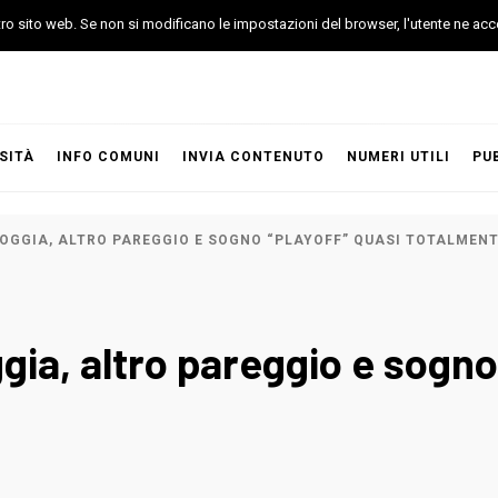
stro sito web. Se non si modificano le impostazioni del browser, l'utente ne acc
SITÀ
INFO COMUNI
INVIA CONTENUTO
NUMERI UTILI
PU
L FOGGIA, ALTRO PAREGGIO E SOGNO “PLAYOFF” QUASI TOTALMEN
oggia, altro pareggio e sogn