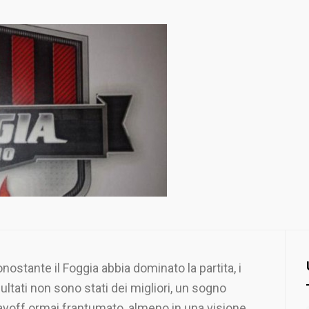
nostante il Foggia abbia dominato la partita, i
sultati non sono stati dei migliori, un sogno
ayoff ormai frantumato, almeno in una visione