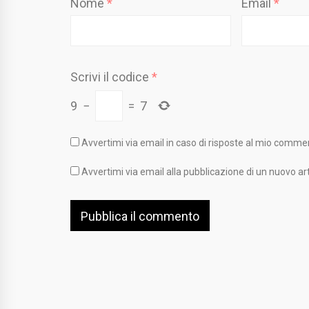
Nome
*
Email
*
Scrivi il codice
*
9
−
=
7
Avvertimi via email in caso di risposte al mio comme
Avvertimi via email alla pubblicazione di un nuovo art