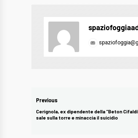
spaziofoggiaa
spaziofoggia@g
Navigazione
Previous
articoli
Cerignola, ex dipendente della “Beton Cifaldi
Previous
sale sulla torre e minaccia il suicidio
post: