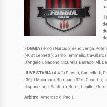
re
Il
de
du
do
FOGGIA
(4-3-3) Narciso; Bencivenga, Potenza
(40’st Leonetti); Sarno, Iemmello, Cavallaro 
D’Angelo, Loiacono, Sicurella, Barraco. All. D
JUVE STABIA
(4-4-2) Pisseri; Cancellotti, P
(36’pt Maiorano), Bombagi (32’st Caserta), L
disposizione: Santurro, Burrai, Lepiller, Gomez
Arbitro:
Amoroso di Paola