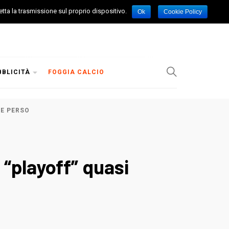
etta la trasmissione sul proprio dispositivo.
Ok
Cookie Policy
BBLICITÀ
FOGGIA CALCIO
TE PERSO
o “playoff” quasi