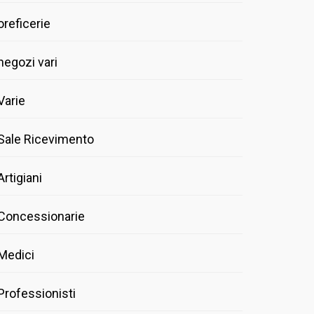
oreficerie
negozi vari
Varie
Sale Ricevimento
Artigiani
Concessionarie
Medici
Professionisti