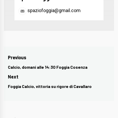
spaziofoggia@gmail.com
Navigazione
Previous
articoli
Calcio, domani alle 14:30 Foggia Cosenza
Previous
post:
Next
Foggia Calcio, vittoria su rigore di Cavallaro
Next
post: