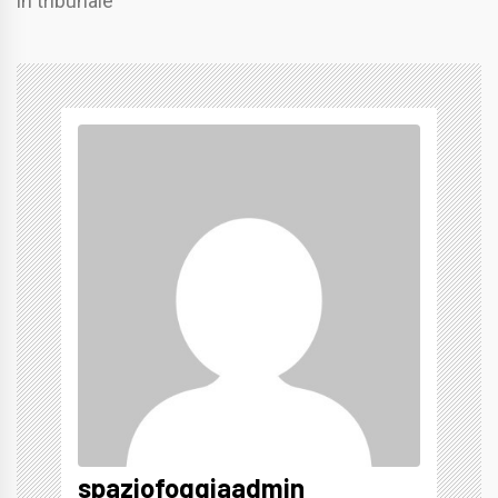
in tribunale
spaziofoggiaadmin