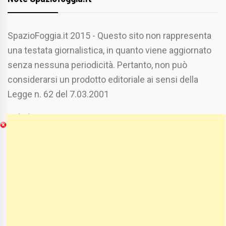
SpazioFoggia.it 2015 - Questo sito non rappresenta
una testata giornalistica, in quanto viene aggiornato
senza nessuna periodicità. Pertanto, non può
considerarsi un prodotto editoriale ai sensi della
Legge n. 62 del 7.03.2001
Chi Siamo
Spaziofoggia.it è stato realizzato da
Etucisei.it
-
Sebastiano Capozzi.
Se vuoi collaborare con Spaziofoggia invia il tuo
curriculum a :
spaziofoggia@gmail.com