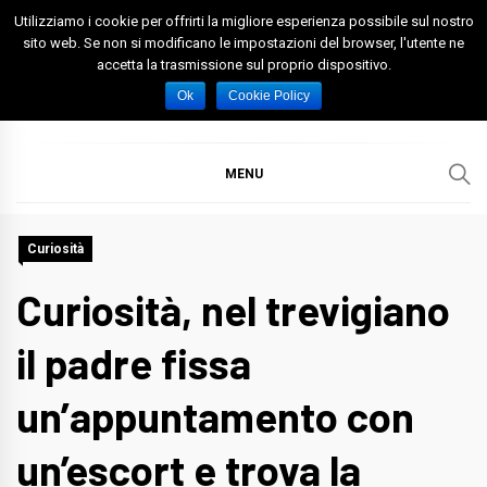
Skip
Utilizziamo i cookie per offrirti la migliore esperienza possibile sul nostro
to
sito web. Se non si modificano le impostazioni del browser, l'utente ne
accetta la trasmissione sul proprio dispositivo.
content
Spazio Foggia
Foggia News Calcio Eventi e Attività nella Capitanata
Ok
Cookie Policy
MENU
Curiosità
Curiosità, nel trevigiano
il padre fissa
un’appuntamento con
un’escort e trova la