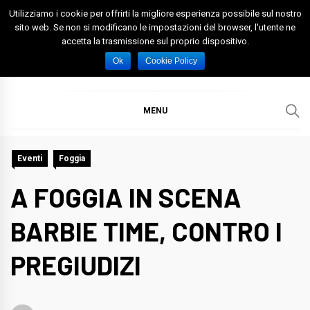
Skip
Utilizziamo i cookie per offrirti la migliore esperienza possibile sul nostro
to
sito web. Se non si modificano le impostazioni del browser, l'utente ne
accetta la trasmissione sul proprio dispositivo.
content
Spazio Foggia
Foggia News Calcio Eventi e Attività nella Capitanata
Ok
Cookie Policy
MENU
Eventi
Foggia
A FOGGIA IN SCENA
BARBIE TIME, CONTRO I
PREGIUDIZI