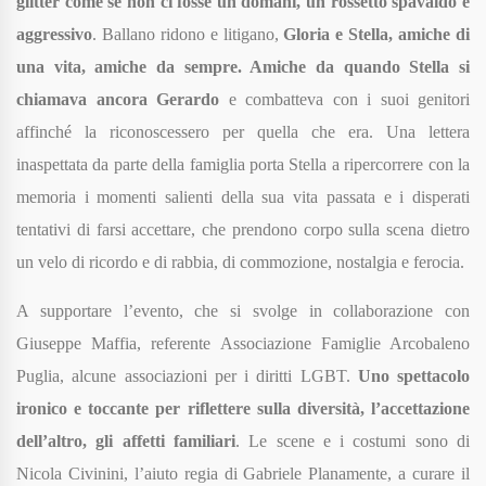
glitter come se non ci fosse un domani, un rossetto spavaldo e
aggressivo
. Ballano ridono e litigano,
Gloria e Stella, amiche di
una vita, amiche da sempre. Amiche da quando Stella si
chiamava ancora Gerardo
e combatteva con i suoi genitori
affinché la riconoscessero per quella che era. Una lettera
inaspettata da parte della famiglia porta Stella a ripercorrere con la
memoria i momenti salienti della sua vita passata e i disperati
tentativi di farsi accettare, che prendono corpo sulla scena dietro
un velo di ricordo e di rabbia, di commozione, nostalgia e ferocia.
A supportare l’evento, che si svolge in collaborazione con
Giuseppe Maffia, referente Associazione Famiglie Arcobaleno
Puglia, alcune associazioni per i diritti LGBT.
Uno spettacolo
ironico e toccante per riflettere sulla diversità, l’accettazione
dell’altro, gli affetti familiari
. Le scene e i costumi sono di
Nicola Civinini, l’aiuto regia di Gabriele Planamente, a curare il