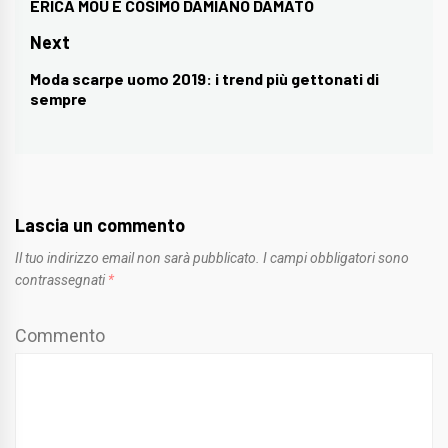
ERICA MOU E COSIMO DAMIANO DAMATO
post:
Next
Moda scarpe uomo 2019: i trend più gettonati di
Next
sempre
post:
Lascia un commento
Il tuo indirizzo email non sarà pubblicato.
I campi obbligatori sono
contrassegnati
*
Commento