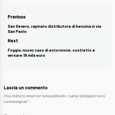
Navigazione
Previous
articoli
San Severo, rapinato distributore di benzina in via
Previous
San Paolo
post:
Next
Foggia, nuovo caso di estorsione, costretto a
Next
versare 18 mila euro
post:
Lascia un commento
Il tuo indirizzo email non sarà pubblicato.
I campi obbligatori sono
contrassegnati
*