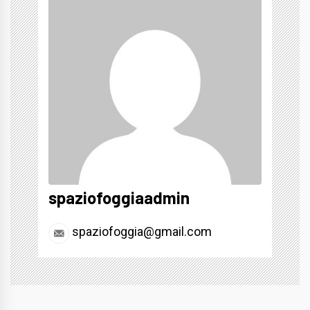
spaziofoggiaadmin
spaziofoggia@gmail.com