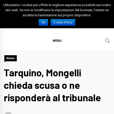
Skip
Utilizziamo i cookie per offrirti la migliore esperienza possibile sul nostro
to
sito web. Se non si modificano le impostazioni del browser, l'utente ne
accetta la trasmissione sul proprio dispositivo.
content
Spazio Foggia
Foggia News Calcio Eventi e Attività nella Capitanata
Ok
Cookie Policy
MENU
News
Tarquino, Mongelli
chieda scusa o ne
risponderà al tribunale