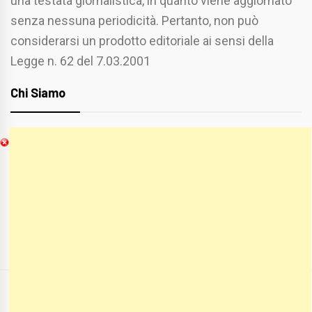
una testata giornalistica, in quanto viene aggiornato
senza nessuna periodicità. Pertanto, non può
considerarsi un prodotto editoriale ai sensi della
Legge n. 62 del 7.03.2001
Chi Siamo
Spaziofoggia.it è stato realizzato da
Etucisei.it
-
Sebastiano Capozzi.
Se vuoi collaborare con Spaziofoggia invia il tuo
curriculum a :
spaziofoggia@gmail.com
COPYRIGHT ALL RIGHTS RESERVED
|
THEME:
BLOG PRIME
BY
THEMEINWP
.