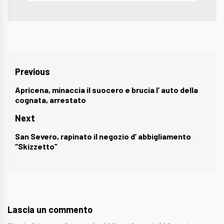
Navigazione
Previous
articoli
Apricena, minaccia il suocero e brucia l’ auto della
Previous
cognata, arrestato
post:
Next
San Severo, rapinato il negozio d’ abbigliamento
Next
“Skizzetto”
post:
Lascia un commento