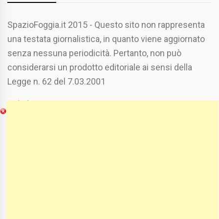
SpazioFoggia.it 2015 - Questo sito non rappresenta
una testata giornalistica, in quanto viene aggiornato
senza nessuna periodicità. Pertanto, non può
considerarsi un prodotto editoriale ai sensi della
Legge n. 62 del 7.03.2001
Chi Siamo
Spaziofoggia.it è stato realizzato da
Etucisei.it
-
Sebastiano Capozzi.
Se vuoi collaborare con Spaziofoggia invia il tuo
curriculum a :
spaziofoggia@gmail.com