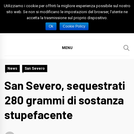
Skip
Utilizziamo i cookie per offrirti la migliore esperienza possibile sul nostro
to
sito web. Se non si modificano le impostazioni del browser, l'utente ne
accetta la trasmissione sul proprio dispositivo.
content
Spazio Foggia
Foggia News Calcio Eventi e Attività nella Capitanata
Ok
Cookie Policy
MENU
News
San Severo
San Severo, sequestrati
280 grammi di sostanza
stupefacente