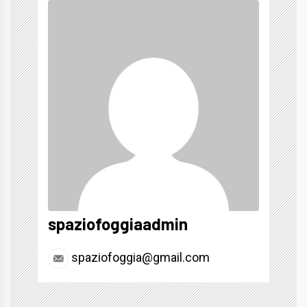
spaziofoggiaadmin
spaziofoggia@gmail.com