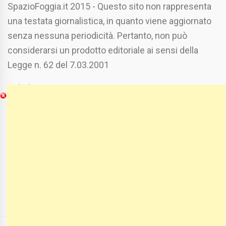
SpazioFoggia.it 2015 - Questo sito non rappresenta
una testata giornalistica, in quanto viene aggiornato
senza nessuna periodicità. Pertanto, non può
considerarsi un prodotto editoriale ai sensi della
Legge n. 62 del 7.03.2001
Chi Siamo
Spaziofoggia.it è stato realizzato da
Etucisei.it
-
Sebastiano Capozzi.
Se vuoi collaborare con Spaziofoggia invia il tuo
curriculum a :
spaziofoggia@gmail.com