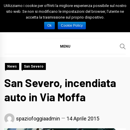
Skip
Utilizziamo i cookie per offrirti la migliore esperienza possibile sul nostro
to
sito web. Se non si modificano le impostazioni del browser, l'utente ne
accetta la trasmissione sul proprio dispositivo.
content
Spazio Foggia
Foggia News Calcio Eventi e Attività nella Capitanata
Ok
Cookie Policy
MENU
News
San Severo
San Severo, incendiata
auto in Via Moffa
spaziofoggiaadmin
14 Aprile 2015