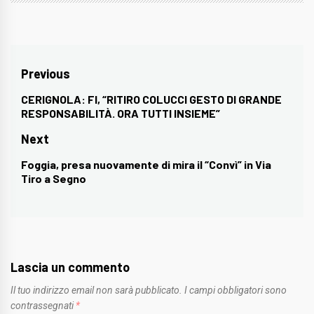
Navigazione
Previous
articoli
CERIGNOLA: FI, “RITIRO COLUCCI GESTO DI GRANDE
Previous
RESPONSABILITÀ. ORA TUTTI INSIEME”
post:
Next
Foggia, presa nuovamente di mira il “Convì” in Via
Next
Tiro a Segno
post:
Lascia un commento
Il tuo indirizzo email non sarà pubblicato.
I campi obbligatori sono
contrassegnati
*