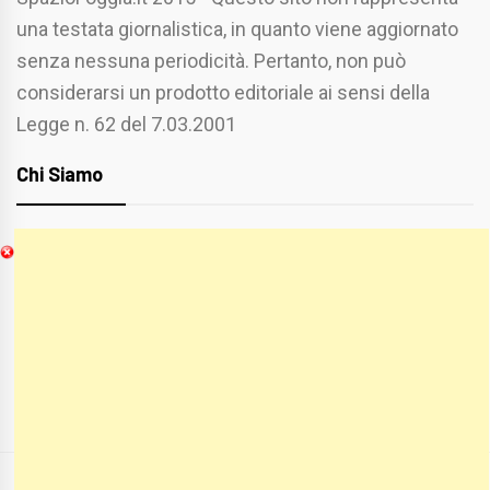
una testata giornalistica, in quanto viene aggiornato
senza nessuna periodicità. Pertanto, non può
considerarsi un prodotto editoriale ai sensi della
Legge n. 62 del 7.03.2001
Chi Siamo
Spaziofoggia.it è stato realizzato da
Etucisei.it
-
Sebastiano Capozzi.
Se vuoi collaborare con Spaziofoggia invia il tuo
curriculum a :
spaziofoggia@gmail.com