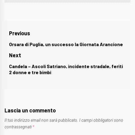
Navigazione
Previous
articoli
Orsara di Puglia, un successo la Giornata Arancione
Previous
post:
Next
Candela – Ascoli Satriano, incidente stradale, feriti
Next
2 donne e tre bimbi
post:
Lascia un commento
Il tuo indirizzo email non sarà pubblicato.
I campi obbligatori sono
contrassegnati
*