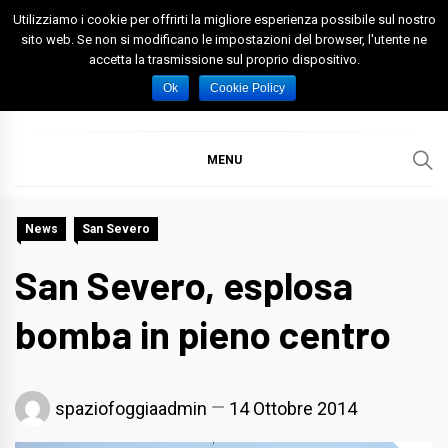
Skip
Utilizziamo i cookie per offrirti la migliore esperienza possibile sul nostro
to
sito web. Se non si modificano le impostazioni del browser, l'utente ne
accetta la trasmissione sul proprio dispositivo.
content
Spazio Foggia
Foggia News Calcio Eventi e Attività nella Capitanata
Ok
Cookie Policy
MENU
News
San Severo
San Severo, esplosa
bomba in pieno centro
spaziofoggiaadmin
14 Ottobre 2014