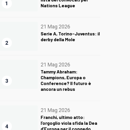
1
Nations League
21 Mag 2026
Serie A, Torino-Juventus: il
derby della Mole
2
21 Mag 2026
Tammy Abraham:
Champions, Europa o
3
Conference? Il futuro è
ancora un rebus
21 Mag 2026
Franchi, ultimo atto:
l’orgoglio viola sfida la Dea
4
d’Europa per il congedo