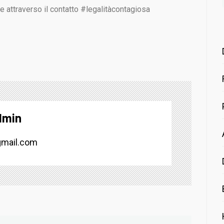
he attraverso il contatto #legalitàcontagiosa
dmin
mail.com