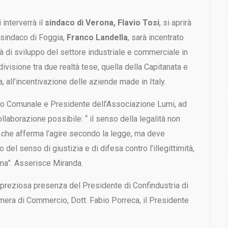
i interverrà il
sindaco di Verona, Flavio Tosi
, si aprirà
l sindaco di Foggia,
Franco Landella
, sarà incentrato
tà di sviluppo del settore industriale e commerciale in
ndivisione tra due realtà tese, quella della Capitanata e
a, all’incentivazione delle aziende made in Italy.
lio Comunale e Presidente dell’Associazione Lumi, ad
collaborazione possibile: “ il senso della legalità non
 che afferma l’agire secondo la legge, ma deve
del senso di giustizia e di difesa contro l’illegittimità,
orma”. Asserisce Miranda.
a preziosa presenza del Presidente di Confindustria di
amera di Commercio, Dott. Fabio Porreca, il Presidente