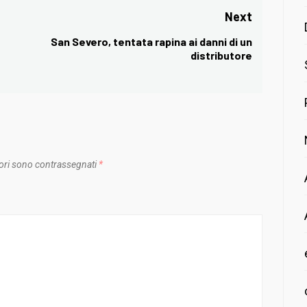
Next
San Severo, tentata rapina ai danni di un
Next
distributore
post:
ori sono contrassegnati
*