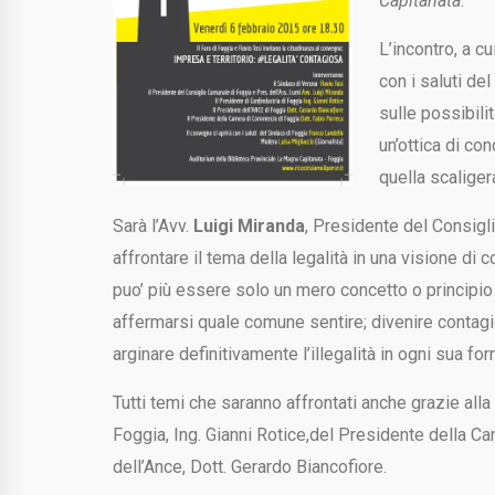
Capitanata
.
L’incontro, a cu
con i saluti de
sulle possibili
un’ottica di co
quella scaliger
Sarà l’Avv.
Luigi Miranda
, Presidente del Consig
affrontare il tema della legalità in una visione di 
puo’ più essere solo un mero concetto o principio
affermarsi quale comune sentire; divenire contagio 
arginare definitivamente l’illegalità in ogni sua f
Tutti temi che saranno affrontati anche grazie all
Foggia, Ing. Gianni Rotice,del Presidente della C
dell’Ance, Dott. Gerardo Biancofiore.