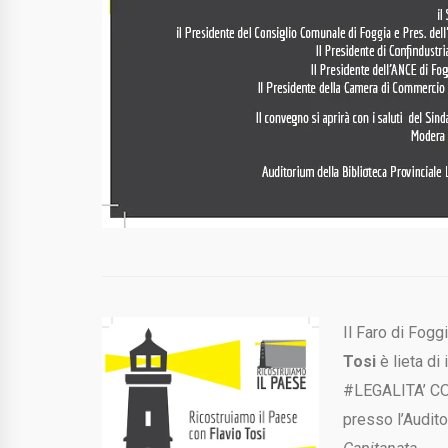
Il Faro di Fog
Tosi
è lieta d
#LEGALITA’ CON
presso l’Audito