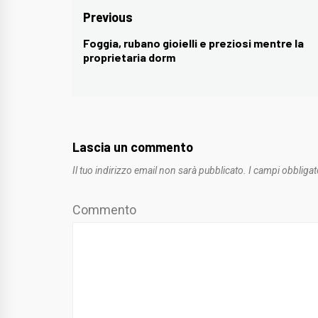
Navigazione
Previous
articoli
Foggia, rubano gioielli e preziosi mentre la
Previous
proprietaria dorm
post:
Lascia un commento
Il tuo indirizzo email non sarà pubblicato.
I campi obbligat
Commento