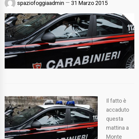
spaziofoggiaadmin
31 Marzo 2015
Il fatto è
accaduto
questa
mattina a
Monte