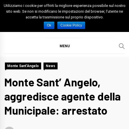
Skip
Utilizziamo i cookie per offrirti la migliore esperienza possibile sul nostro
to
sito web. Se non si modificano le impostazioni del browser, l'utente ne
accetta la trasmissione sul proprio dispositivo.
content
Spazio Foggia
Foggia News Calcio Eventi e Attività nella Capitanata
Ok
Cookie Policy
MENU
Monte Sant’Angelo
News
Monte Sant’ Angelo,
aggredisce agente della
Municipale: arrestato