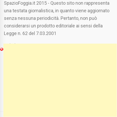
SpazioFoggia.it 2015 - Questo sito non rappresenta
una testata giornalistica, in quanto viene aggiornato
senza nessuna periodicità. Pertanto, non può
considerarsi un prodotto editoriale ai sensi della
Legge n. 62 del 7.03.2001
Chi Siamo
Spaziofoggia.it è stato realizzato da
Etucisei.it
-
Sebastiano Capozzi.
Se vuoi collaborare con Spaziofoggia invia il tuo
curriculum a :
spaziofoggia@gmail.com