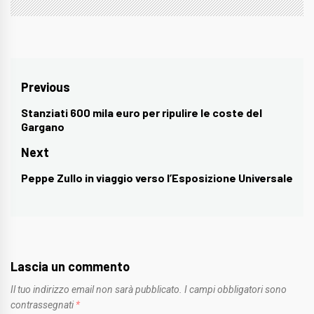
Navigazione
Previous
articoli
Stanziati 600 mila euro per ripulire le coste del
Previous
Gargano
post:
Next
Peppe Zullo in viaggio verso l’Esposizione Universale
Next
post:
Lascia un commento
Il tuo indirizzo email non sarà pubblicato.
I campi obbligatori sono
contrassegnati
*