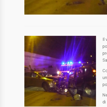
Il
po
pr
Sa
Co
un
po
Ne
di