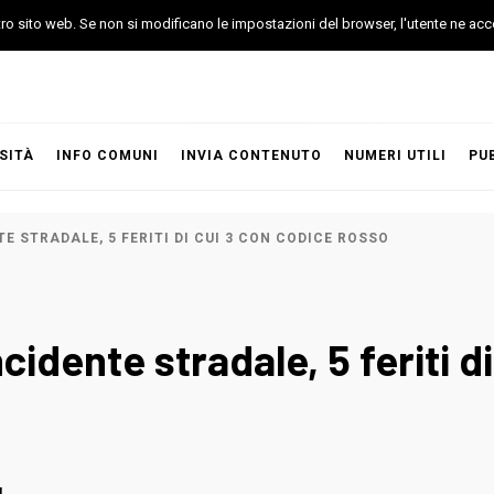
stro sito web. Se non si modificano le impostazioni del browser, l'utente ne acc
SITÀ
INFO COMUNI
INVIA CONTENUTO
NUMERI UTILI
PU
E STRADALE, 5 FERITI DI CUI 3 CON CODICE ROSSO
ncidente stradale, 5 feriti d