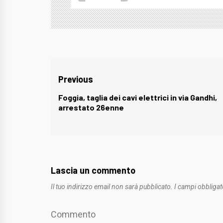
Navigazione
Previous
articoli
Foggia, taglia dei cavi elettrici in via Gandhi,
Previous
arrestato 26enne
post:
Lascia un commento
Il tuo indirizzo email non sarà pubblicato.
I campi obbligat
Commento