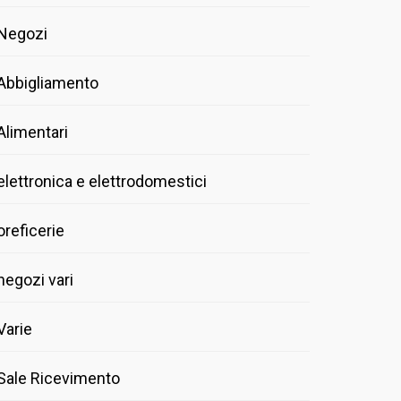
Negozi
Abbigliamento
Alimentari
elettronica e elettrodomestici
oreficerie
negozi vari
Varie
Sale Ricevimento