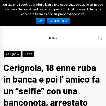
Skip
Utilizziamo i cookie per offrirti la migliore esperienza possibile sul nostro
to
sito web. Se non si modificano le impostazioni del browser, l'utente ne
accetta la trasmissione sul proprio dispositivo.
content
Spazio Foggia
Foggia News Calcio Eventi e Attività nella Capitanata
Ok
Cookie Policy
MENU
cerignola
News
Cerignola, 18 enne ruba
in banca e poi l’ amico fa
un “selfie” con una
banconota, arrestato