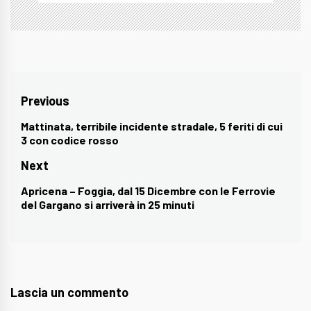
Navigazione
Previous
articoli
Mattinata, terribile incidente stradale, 5 feriti di cui
Previous
3 con codice rosso
post:
Next
Apricena – Foggia, dal 15 Dicembre con le Ferrovie
Next
del Gargano si arriverà in 25 minuti
post:
Lascia un commento