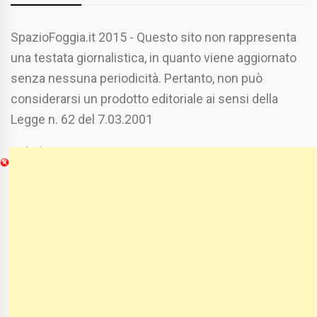
SpazioFoggia.it 2015 - Questo sito non rappresenta
una testata giornalistica, in quanto viene aggiornato
senza nessuna periodicità. Pertanto, non può
considerarsi un prodotto editoriale ai sensi della
Legge n. 62 del 7.03.2001
Chi Siamo
Spaziofoggia.it è stato realizzato da
Etucisei.it
-
Sebastiano Capozzi.
Se vuoi collaborare con Spaziofoggia invia il tuo
curriculum a :
spaziofoggia@gmail.com