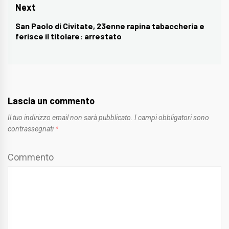
Next
San Paolo di Civitate, 23enne rapina tabaccheria e
Next
ferisce il titolare: arrestato
post:
Lascia un commento
Il tuo indirizzo email non sarà pubblicato.
I campi obbligatori sono
contrassegnati
*
Commento