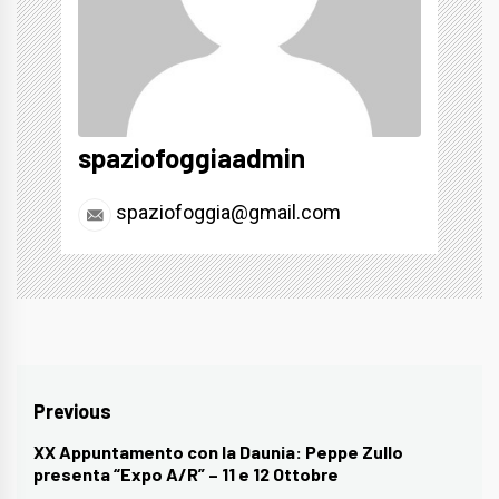
spaziofoggiaadmin
spaziofoggia@gmail.com
Navigazione
Previous
articoli
XX Appuntamento con la Daunia: Peppe Zullo
Previous
presenta “Expo A/R” – 11 e 12 Ottobre
post: