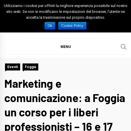
Skip
Utilizziamo i cookie per offrirti la migliore esperienza possibile sul nostro
to
sito web. Se non si modificano le impostazioni del browser, l'utente ne
accetta la trasmissione sul proprio dispositivo.
content
Spazio Foggia
Foggia News Calcio Eventi e Attività nella Capitanata
Ok
Cookie Policy
MENU
Eventi
Foggia
Marketing e
comunicazione: a Foggia
un corso per i liberi
professionisti – 16 e 17