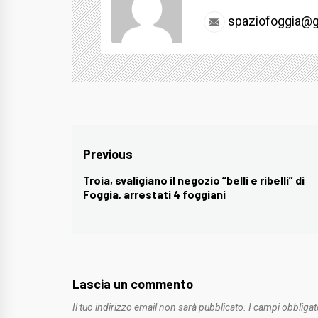
spaziofoggia@g
Navigazione
Previous
articoli
Troia, svaligiano il negozio “belli e ribelli” di
Previous
Foggia, arrestati 4 foggiani
post:
Lascia un commento
Il tuo indirizzo email non sarà pubblicato.
I campi obbligat