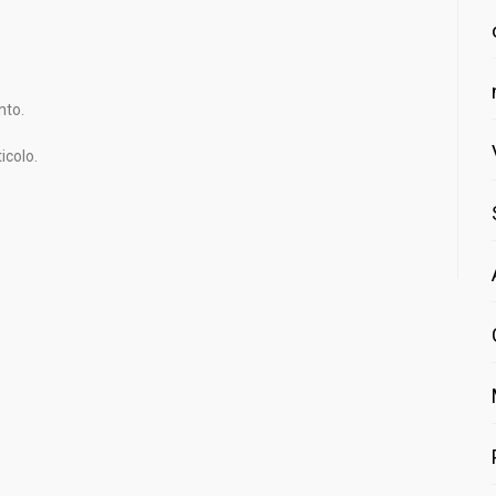
nto.
icolo.