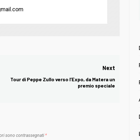
mail.com
Next
Tour di Peppe Zullo verso l’Expo, da Matera un
Next
premio speciale
post:
ori sono contrassegnati
*