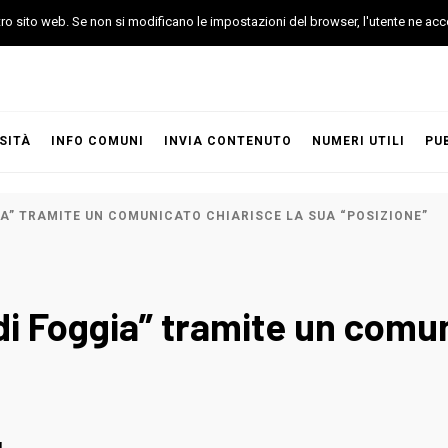
stro sito web. Se non si modificano le impostazioni del browser, l'utente ne acc
SITÀ
INFO COMUNI
INVIA CONTENUTO
NUMERI UTILI
PU
IA” TRAMITE UN COMUNICATO CHIARISCE LA SUA “POSIZIONE”
 di Foggia” tramite un comun