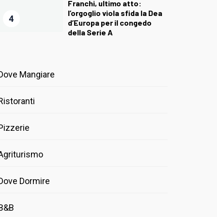
Franchi, ultimo atto:
l’orgoglio viola sfida la Dea
4
d’Europa per il congedo
della Serie A
Dove Mangiare
Ristoranti
Pizzerie
Agriturismo
Dove Dormire
B&B