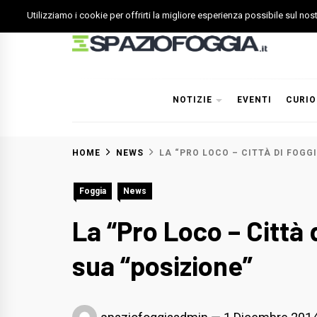
Skip
Utilizziamo i cookie per offrirti la migliore esperienza possibile sul no
to
content
Spazio Foggia
Foggia News Calcio Eventi e Attività nella Capitanata
NOTIZIE
EVENTI
CURIO
HOME
NEWS
LA “PRO LOCO – CITTÀ DI FOGG
Foggia
News
La “Pro Loco – Città
sua “posizione”