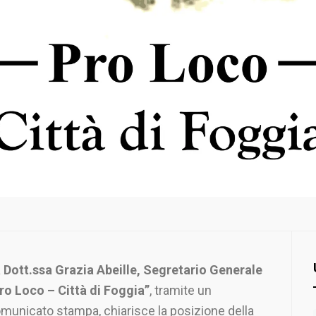
 Dott.ssa Gr
azia Abeille, Segretario Generale
ro Loco – Città di Foggia”
, tramite un
municato stampa, chiarisce la posizione della