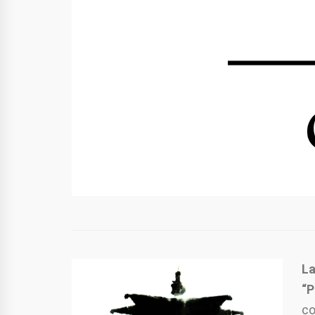
La
“P
co