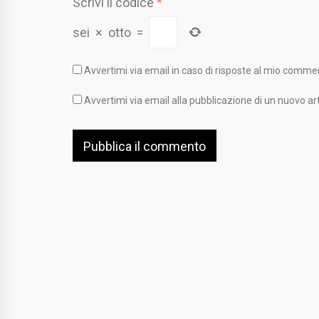
Scrivi il codice
*
sei
×
otto
=
Avvertimi via email in caso di risposte al mio comme
Avvertimi via email alla pubblicazione di un nuovo art