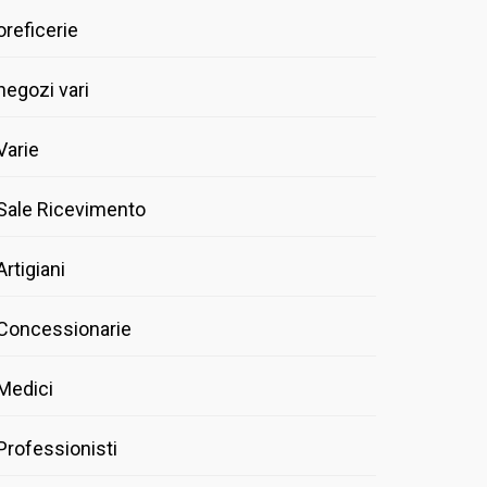
oreficerie
negozi vari
Varie
Sale Ricevimento
Artigiani
Concessionarie
Medici
Professionisti