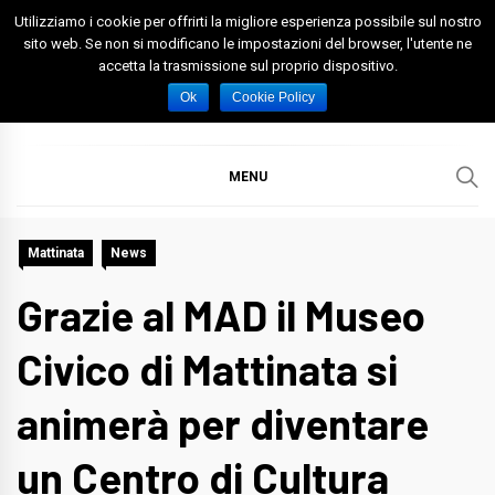
Skip
Utilizziamo i cookie per offrirti la migliore esperienza possibile sul nostro
to
sito web. Se non si modificano le impostazioni del browser, l'utente ne
accetta la trasmissione sul proprio dispositivo.
content
Spazio Foggia
Foggia News Calcio Eventi e Attività nella Capitanata
Ok
Cookie Policy
MENU
Mattinata
News
Grazie al MAD il Museo
Civico di Mattinata si
animerà per diventare
un Centro di Cultura