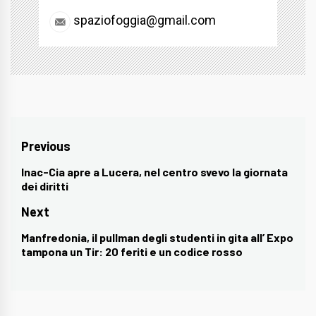
spaziofoggia@gmail.com
Navigazione
Previous
articoli
Inac-Cia apre a Lucera, nel centro svevo la giornata
Previous
dei diritti
post:
Next
Manfredonia, il pullman degli studenti in gita all’ Expo
Next
tampona un Tir: 20 feriti e un codice rosso
post: