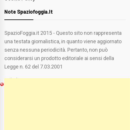
Note Spaziofoggia.it
SpazioFoggia.it 2015 - Questo sito non rappresenta
una testata giornalistica, in quanto viene aggiornato
senza nessuna periodicità. Pertanto, non può
considerarsi un prodotto editoriale ai sensi della
Legge n. 62 del 7.03.2001
Chi Siamo
Spaziofoggia.it è stato realizzato da
Etucisei.it
-
Sebastiano Capozzi.
Se vuoi collaborare con Spaziofoggia invia il tuo